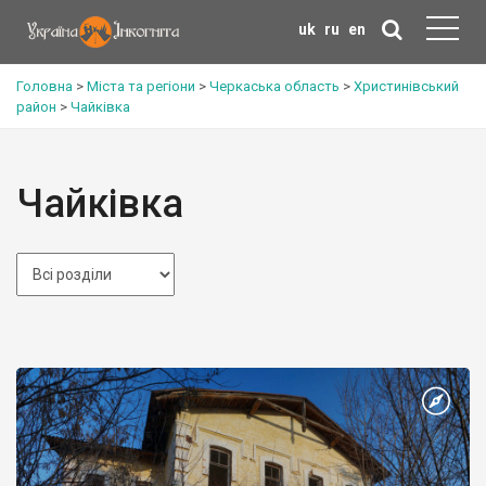
uk
ru
en
Головна
>
Міста та регіони
>
Черкаська область
>
Христинівський
район
>
Чайківка
Чайківка