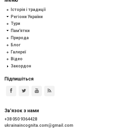
Меню
Історія і традиції
Регіони України
Тури
Пам'ятки
Природа
Блог
Галереї
Відео
Закордон
Підпишіться
Зв'язок з нами
+38 050 9364428
ukrainaincognita.com@gmail.com