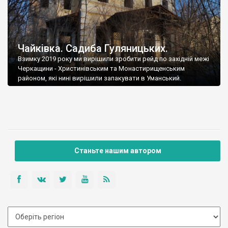
Чайківка. Садиба Гуляницьких.
Взимку 2019 року ми вирішили зробити рейд по західній межі
Черкащини - Христинівським та Монастирищенським
районом, які нині вирішили запакувати в Уманський.
Станьте нашим автором