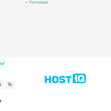
Реєстрація
та”
и