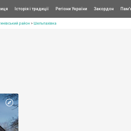
ниця
Історія і традиції
Регіони України
Закордон
Пам'
инівський район
>
Шельпахівка