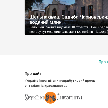
Шельпахівка. Садиба Чарновськи
водяний млин.
Село Шельпахівка відоме із 18 століття. В кінці рад
періоду тут мешкало близько 1400 осіб, нині (2020 р.)
майже удвічі менше.
Про 
Про сайт
«Україна Інкогніта» - неприбутковий проект
ентузіастів краєзнавства.