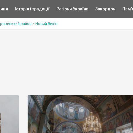
ниця
Історія і традиції
Регіони України
Закордон
Пам'
ровицький район
>
Новий Биків