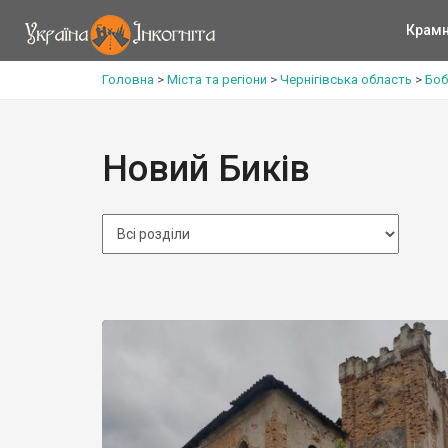
Крам
Головна
>
Міста та регіони
>
Чернігівська область
>
Боб
Новий Биків