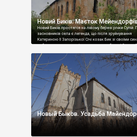
Новий Биків. Маєток Мейендорфі
Новий Биків простягся на лівому березі річки Супій.
засновників села є легенда, що після зруйнування
Катериною II Запорізької Січі козак Бик зі своїми си
вибрав мальовниче місце на правому березі Супою 
поселився там. Через деякий час сини не вжилися з
батьком і переселилися на лівий берег річки. Там, де
старий Бик, утворилося […]
Новый Быков. Усадьба Майендо