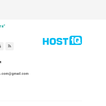
та”
и
ta.com@gmail.com