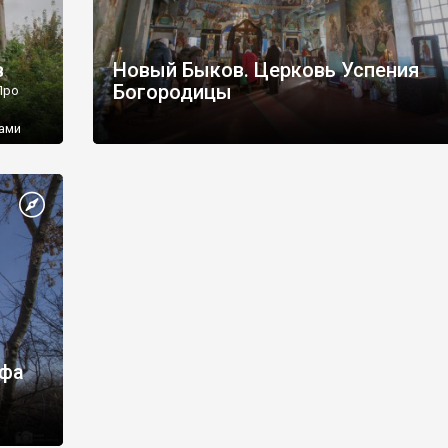
в
Новый Быков. Церковь Успения
Богородицы
 Про
нами
й
 жив
рфа