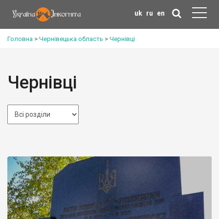
uk
ru
en
Головна
>
Чернівецька область
>
Чернівці
Чернівці