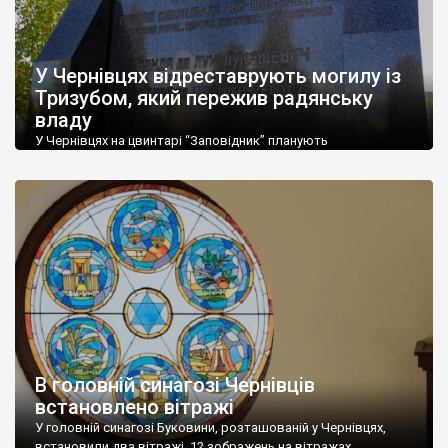
У Чернівцях відреставрують могилу із
Тризубом, який пережив радянську
владу
У Чернівцях на цвинтарі “Заповідник” планують
відреставрувати могили видатних українських діячів
минулого. Йдеться про 19 поховань, на які вже замовлено
проектно-кошторисну документацію вартістю 90 тисяч грн.
Наразі документація проходить державну експертизу. Після
отримання експертного звіту буде відома вартість вже самих
робіт. Про це “Суспільному” повідомила директорка міського
департаменту транспорту та окремих питань комунального
господарства Людмила […]
В головній синагозі Чернівців
встановлено вітражі
У головній синагозі Буковини, розташованій у Чернівцях,
встановили два вітражі. 12 зображень на вітражах