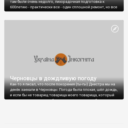
там были очень недолго, лихорадочная подготовка к
600летию - практически все - один сплошной ремонт, но все
равно получили огромное удовольствие от прогулки по этом
чудесному городку. Обязательно сюда вернемся еще.
От Киева до Черновцов ходит № 627 (отправление в 18.36,
прибытие в 9.44)
Одного-двух дней хватит, чтобы вдоволь погулять и все
осмотреть.
Черновцы в дождливую погоду
Как-то я писал, что после покорения (гы-гы) Днестра мы на
денёк заехали в Черновцы. Погода была плохая, шёл дождь,
и если бы не товарищ товарища моего товарища, который
провел для нас автомобильную экскурсию, мы бы там
ровным счётом ничего не увидели:)
А так кое-что, всё-таки удалось поглядеть.
Вот, например, Черновецкий университет имени Федьковича.
Самое, пожалуй, впечатляющее учебное заведение из когда-
либо виденных мною:)