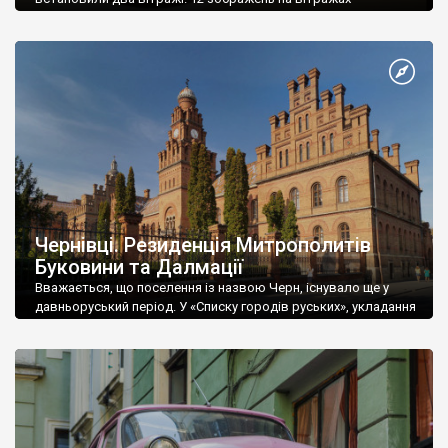
символізують “12 поколінь Ізраїлевих” – племен, які
походять від 12 синів праотця Іакова. Про встановлення
вітражів повідомив головний рабин Менахем Мендель
Гліцнштейн. Два круглі вікна з вітражами мають два метри у
діаметрі. На кожному з вікон є по шість круглих зображень,
[…]
Чернівці. Резиденція Митрополитів
Буковини та Далмації
Вважається, що поселення із назвою Черн, існувало ще у
давньоруський період. У «Списку городів руських», укладання
якого датують кінцем XIV століття, воно згадується як Черн
на Пруті.