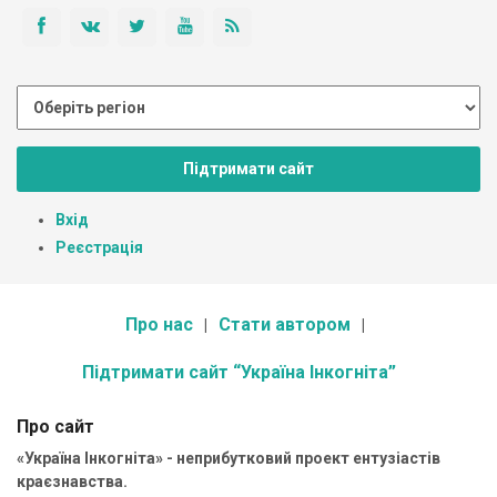
Підтримати сайт
Вхід
Реєстрація
Про нас
Стати автором
Підтримати сайт “Україна Інкогніта”
Про сайт
«Україна Інкогніта» - неприбутковий проект ентузіастів
краєзнавства.