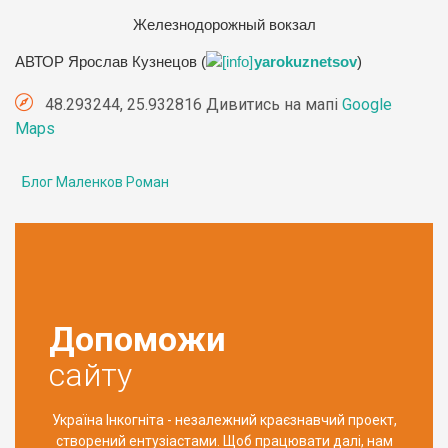
Железнодорожный вокзал
АВТОР Ярослав Кузнецов (
yarokuznetsov
)
48.293244, 25.932816 Дивитись на мапі
Google
Maps
Блог Маленков Роман
Допоможи
сайту
Україна Інкогніта - незалежний краєзнавчий проект,
створений ентузіастами. Щоб працювати далі, нам