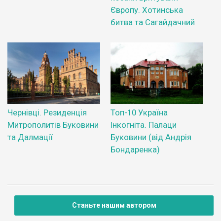
Європу. Хотинська
битва та Сагайдачний
Чернівці. Резиденція
Топ-10 Україна
Митрополитів Буковини
Інкогніта. Палаци
та Далмації
Буковини (від Андрія
Бондаренка)
Станьте нашим автором