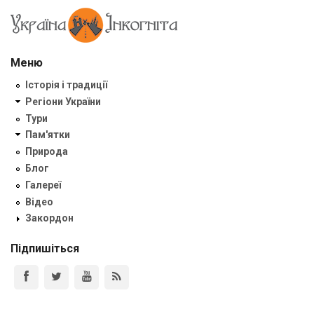
Меню
Історія і традиції
Регіони України
Тури
Пам'ятки
Природа
Блог
Галереї
Відео
Закордон
Підпишіться