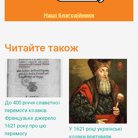
Наші благодійники
Читайте також
До 400 річчя славетної
перемоги козаків.
Французьке джерело
1621 року про цю
У 1621 році українські
перемогу
козаки врятували