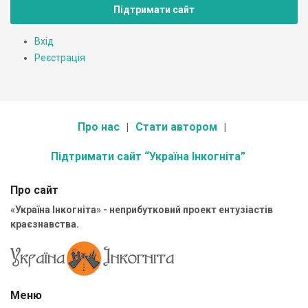
Підтримати сайт
Вхід
Реєстрація
Про нас
Стати автором
Підтримати сайт “Україна Інкогніта”
Про сайт
«Україна Інкогніта» - неприбутковий проект ентузіастів
краєзнавства.
Меню