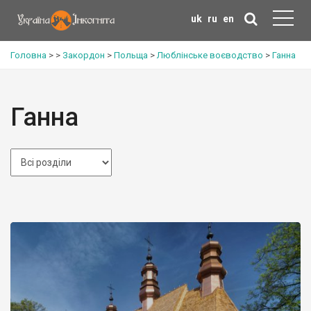
uk
ru
en
Головна
>
>
Закордон
>
Польща
>
Люблінське воєводство
>
Ганна
Ганна