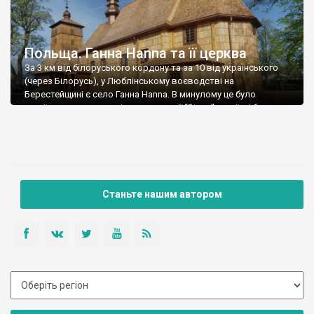
Польща. Ганна Hanna та її церква
За 3 км від білоруського кордону та за 10 від українського
(через Білорусь), у Люблінському воєводстві на
Берестейщині є село Ганна Hanna. В минулому це було
українське село, але під час операції “Вісла” українці були
депортовані. Нині не знаю чи мешкають у Ганні українці, але
під час нашого візиту вони там були – будівельники-
реставратори із […]
Станьте нашим автором