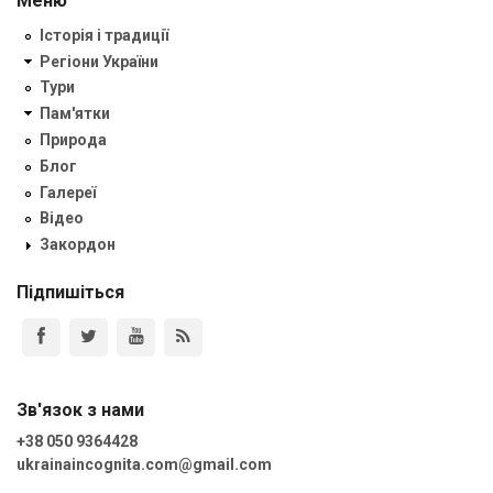
Меню
Історія і традиції
Регіони України
Тури
Пам'ятки
Природа
Блог
Галереї
Відео
Закордон
Підпишіться
Зв'язок з нами
+38 050 9364428
ukrainaincognita.com@gmail.com