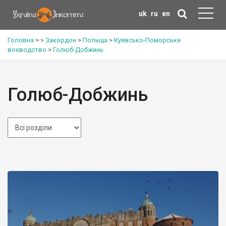
uk
ru
en
Головна
>
>
Закордон
>
Польща
>
Куявсько-Поморське
воєводство
>
Голюб-Добжинь
Голюб-Добжинь