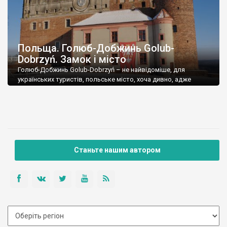
Польща. Голюб-Добжинь Golub-
Dobrzyń. Замок і місто
Голюб-Добжинь Golub-Dobrzyń – не найвідоміше, для
українських туристів, польське місто, хоча дивно, адже
тутешній замок дуже класний, а саме місто має досить цікаву
історію. Прикордонну. Майже весь період існування міста,
яке до 1941 року було двома окремими містами, тут був
кордон. Жили собі два містечка – Голюб і Добжинь, на різних
берегах річки Дрвенца, у […]
Станьте нашим автором