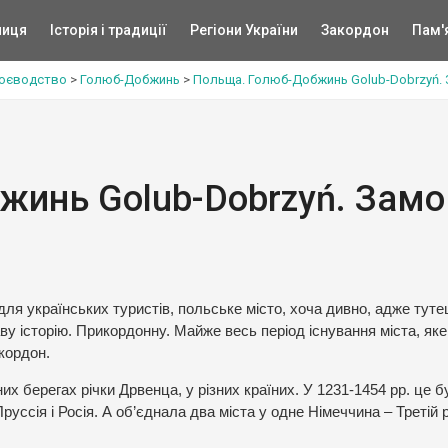
ниця
Історія і традиції
Регіони України
Закордон
Пам'
воєводство
>
Голюб-Добжинь
>
Польща. Голюб-Добжинь Golub-Dobrzyń. З
инь Golub-Dobrzyń. Замок
ля українських туристів, польське місто, хоча дивно, адже туте
ву історію. Прикордонну. Майже весь період існування міста, яке
кордон.
их берегах річки Дрвенца, у різних країних. У 1231-1454 рр. це б
уссія і Росія. А об’єднала два міста у одне Німеччина – Третій 