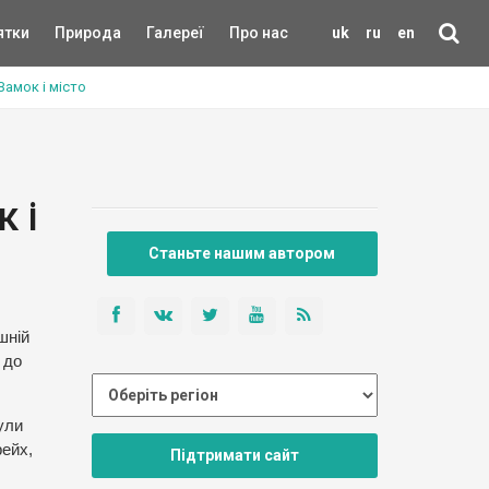
ятки
Природа
Галереї
Про нас
uk
ru
en
амок і місто
 і
Станьте нашим автором
шній
 до
ули
рейх,
Підтримати сайт