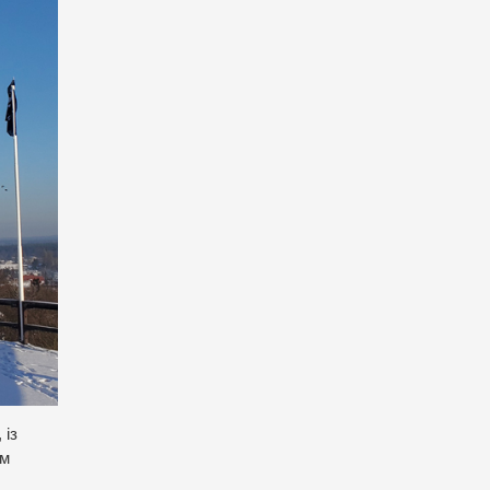
 із
ім