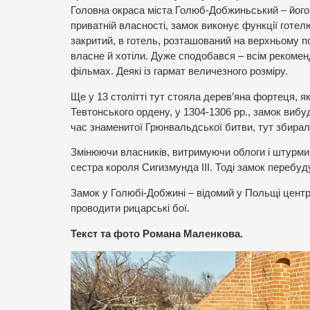
Головна окраса міста Голюб-Добжиньський – його з
приватній власності, замок виконує функції готел
закритий, в готель, розташований на верхньому п
власне й хотіли. Дуже сподобався – всім рекоменд
фільмах. Деякі із гармат величезного розміру.
Ще у 13 столітті тут стояла дерев’яна фортеця, я
Тевтонського ордену, у 1304-1306 рр., замок вибу
час знаменитої Грюнвальдської битви, тут збирали
Змінюючи власників, витримуючи облоги і штурми,
сестра короля Сигизмунда ІІІ. Тоді замок перебуд
Замок у Голюбі-Добжині – відомий у Польщі центр 
проводити рицарські бої.
Текст та фото Романа Маленкова.