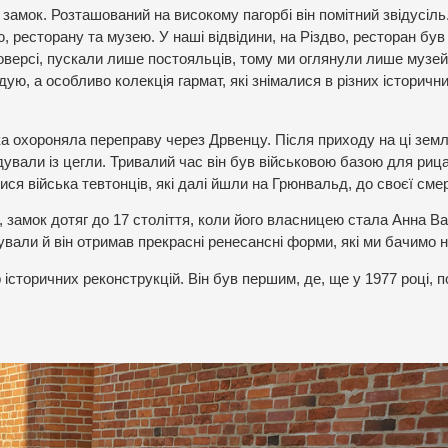
амок. Розташований на високому пагорбі він помітний звідусіль.
ю, ресторану та музею. У наші відвідини, на Різдво, ресторан був
оверсі, пускали лише постояльців, тому ми оглянули лише музей
ую, а особливо колекція гармат, які знімалися в різних історичн
ка охороняла переправу через Дрвенцу. Після приходу на ці земл
дували із цегли. Тривалий час він був військовою базою для рица
ся війська тевтонців, які далі йшли на Грюнвальд, до своєї смер
 замок дотяг до 17 століття, коли його власницею стала Анна Ва
ували й він отримав прекрасні ренесансні форми, які ми бачимо н
історичних реконструкцій. Він був першим, де, ще у 1977 році, 