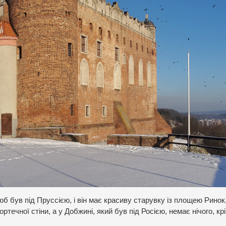
б був під Пруссією, і він має красиву старувку із площею Ринок,
ечної стіни, а у Добжині, який був під Росією, немає нічого, кр