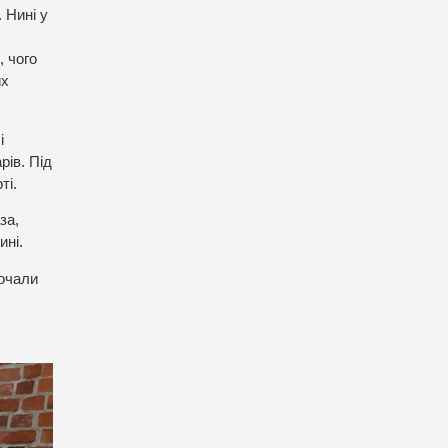
 Нині у
, чого
их
і
рів. Під
ті.
за,
ині.
почали