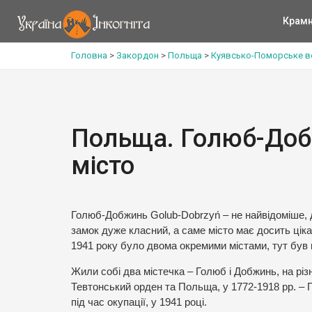
Крам
Головна
>
Закордон
>
Польща
>
Куявсько-Поморське 
Польща. Голюб-Добж
місто
Голюб-Добжинь Golub-Dobrzyń – не найвідоміше, д
замок дуже класний, а саме місто має досить ціка
1941 року було двома окремими містами, тут був 
Жили собі два містечка – Голюб і Добжинь, на різн
Тевтонський орден та Польща, у 1772-1918 рр. – Пр
під час окупації, у 1941 році.