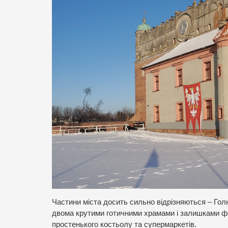
Частини міста досить сильно відрізняються – Голю
двома крутими готичними храмами і залишками форт
простенького костьолу та супермаркетів.