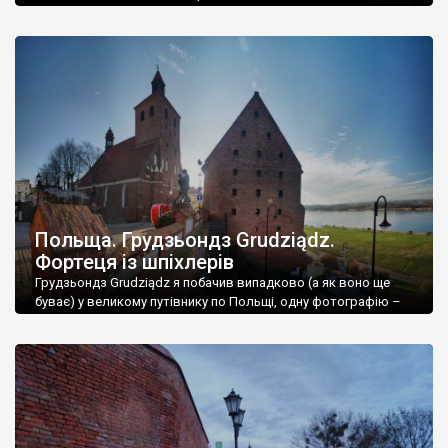
тевтонці та прусаки, і воно називалося Нойбург.
Розташування на Віслі давало великі можливості у торгівлі
збіжжям, і Нове користувалося цими можливостями, маючи
від торгівлі значні прибутки. Для контролю за рухом по Віслі,
у 14 столітті тевтонці збудували замок. Пізніше […]
Польща. Грудзьондз Grudziądz.
Фортеця із шпіхлерів
Грудзьондз Grudziądz я побачив випадково (а як воно ще
буває) у великому путівнику по Польщі, одну фотографію –
захоплююче видовище величезної фортеці над водою. Аж
подих перехопило. Що це за місто таке, і чому я про нього
взагалі не знаю? Почав читати й вразився ще більше –
виявилося, що фортеця Грудзьондзу, яку бачив на фото, […]