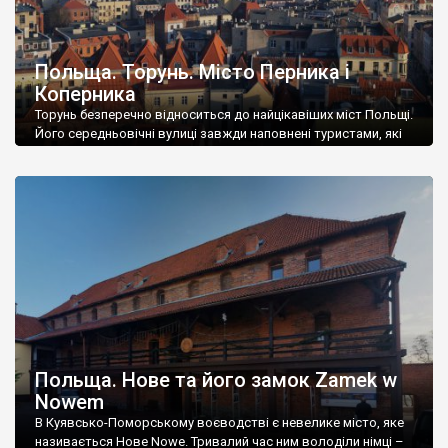
Польща. Торунь. Місто Перника і
Коперника
Торунь безперечно відноситься до найцікавіших міст Польщі.
Його середньовічні вулиці завжди наповнені туристами, які
часто називають Торунь малим Краковом. Ну яка дурниця,
називати одне місто, назвою іншого. Торунь – це Торунь –
місто із яскравою індивідуальністю, і надзвичайною цінністю
міського архітектурного комплексу, що і відмітило ЮНЕСКО –
історичний центр Торуня – об’єкт Світової спадщини. Серед
[…]
Польща. Нове та його замок Zamek w
Nowem
В Куявсько-Поморському воєводстві є невелике місто, яке
називається Нове Nowe. Тривалий час ним володіли німці –