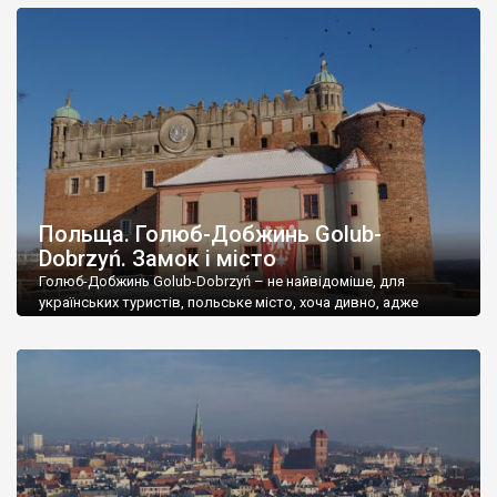
Польща. Голюб-Добжинь Golub-
Dobrzyń. Замок і місто
Голюб-Добжинь Golub-Dobrzyń – не найвідоміше, для
українських туристів, польське місто, хоча дивно, адже
тутешній замок дуже класний, а саме місто має досить цікаву
історію. Прикордонну. Майже весь період існування міста,
яке до 1941 року було двома окремими містами, тут був
кордон. Жили собі два містечка – Голюб і Добжинь, на різних
берегах річки Дрвенца, у […]