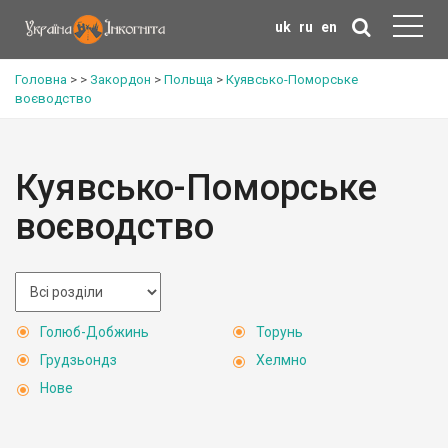
uk
ru
en
Головна
>
>
Закордон
>
Польща
>
Куявсько-Поморське
воєводство
Куявсько-Поморське
воєводство
Голюб-Добжинь
Торунь
Грудзьондз
Хелмно
Нове