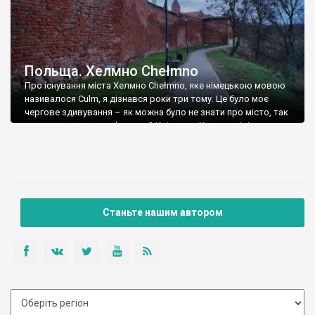
Польща. Хелмно Chełmno
Про існування міста Хелмно Chełmno, яке німецькою мовою
називалося Culm, я дізнався роки три тому. Це було моє
чергове здивування – як можна було не знати про місто, так
сильно насичене пам’ятками? Крім того Хелмно відіграло
значну роль в розвитку законів Європи, адже із 1233 року
мало власний правовий режим, один із найбільш
прогресивних на […]
Станьте нашим автором