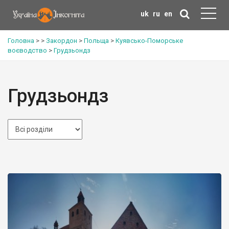
uk
ru
en
Головна
>
>
Закордон
>
Польща
>
Куявсько-Поморське
воєводство
>
Грудзьондз
Грудзьондз