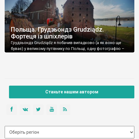
Польща. Грудзьондз Grudziądz.
Фортеця із шпіхлерів
Грудзьондз Grudziądz я побачив випадково (а як воно ще
буває) у великому путівнику по Польщі, одну фотографію –
захоплююче видовище величезної фортеці над водою. Аж
подих перехопило. Що це за місто таке, і чому я про нього
взагалі не знаю? Почав читати й вразився ще більше –
виявилося, що фортеця Грудзьондзу, яку бачив на фото, […]
Станьте нашим автором