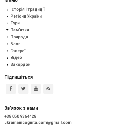
Меню
Історія і традиції
Регіони України
Тури
Пам'ятки
Природа
Блог
Галереї
Відео
Закордон
Підпишіться
Зв'язок з нами
+38 050 9364428
ukrainaincognita.com@gmail.com