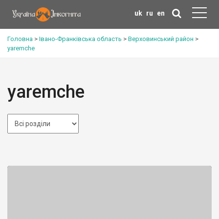
uk
ru
en
Головна
>
Івано-Франківська область
>
Верховинський район
>
yaremche
yaremche