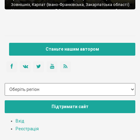
Зовнішніх, Карпат (Івано-Франківська, Закарпатська області).
Усього нараховується 5-6 практично паралельних хребтів
(шириною до 40 км, довжиною близько 75 км), перерізаних
глибокими долинами численних річок. Південна границя
Горган проходить по Головному Вододільному Хребті
(відокремлює річки басейнів Дністра і Дунаю).
Станьте нашим автором
Підтримати сайт
Вхід
Реєстрація