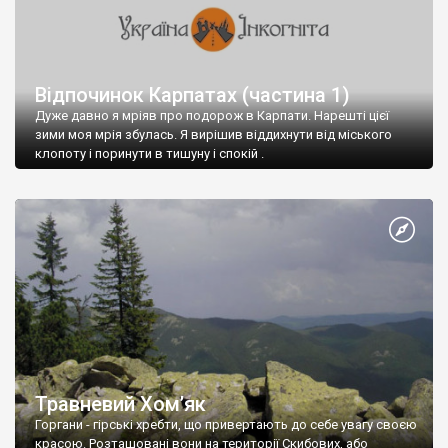
Відпочинок Карпатах (частина 1)
Дуже давно я мріяв про подорож в Карпати. Нарешті цієї
зими моя мрія збулась. Я вирішив віддихнути від міського
клопоту і поринути в тишуну і спокій .
Травневий Хом’як
Горгани - гірські хребти, що привертають до себе увагу своєю
красою. Розташовані вони на території Скибових, або