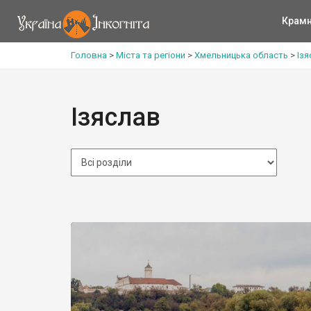
Крам
Головна
>
Міста та регіони
>
Хмельницька область
>
Із
Ізяслав