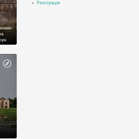
Реєстрація
енними
на
руїн