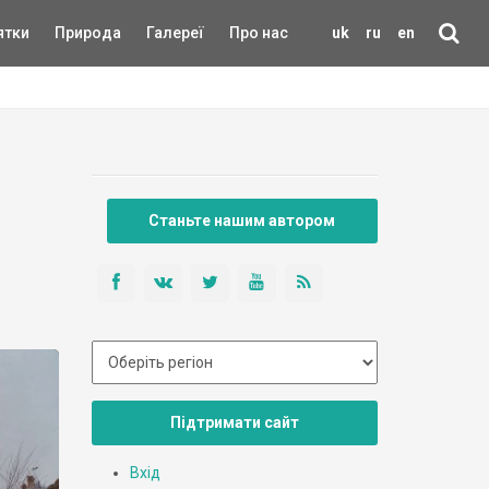
ятки
Природа
Галереї
Про нас
uk
ru
en
Станьте нашим автором
Підтримати сайт
Вхід