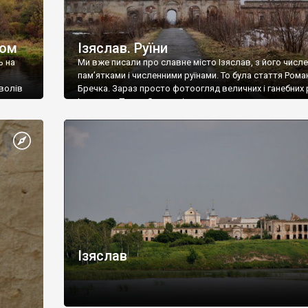
том
Ізяслав. Руїни
ь на
Ми вже писали про славне місто Ізяслав, з його числ
пам’ятками і численними руїнами. То була стаття Рома
волів
Бречка. Зараз просто фотоогляд величних і ганебних 
ключових
Ізяслава. Палац Сангушків
є
ті та
ь
Ізяслав