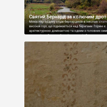
Святий Бернард за колючим дро
Монастир ордену отців бернардинів в Ізяславі стоїт
високій горі, що піднімається над берегами Горині є
архітектурною домінантою та одним з головних сим
цього міста. Зведений, як фортеця він був одним з 
вузлів в оборонному периметрі Заслава. Монастир 
яскравою ілюстрацією часів релігійної толерантнос
терпимості, що настав в Речі Посполитій після рішен
Варшавської […]