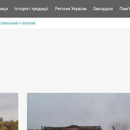
ниця
Історія і традиції
Регіони України
Закордон
Пам'
яславський
>
Ізяслав