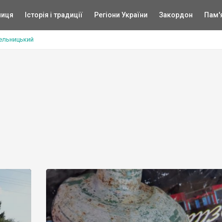
ниця
Історія і традиції
Регіони України
Закордон
Пам'
ельницький