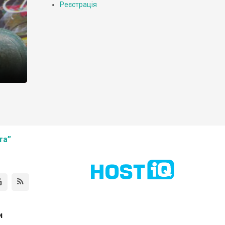
Реєстрація
під
ть до
ької,
та”
 […]
и