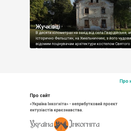
Жучківці
В десяти кілометрах на захід від села Гвардійське, а
історично Фельштин, на Хмельниччині, з його чудов
відомим поцінувачам архітектури костелом Святого
Войцеха, знаходиться село Жучківці. Інформації про
та його пам’ятки в мережі дуже мало, і вся вона роз
Довелося «зшивати» клаптиками, щоб мати якусь ці
картину, але все одно проріхи досить значні. Перша 
Про 
Про сайт
«Україна Інкогніта» - неприбутковий проект
ентузіастів краєзнавства.