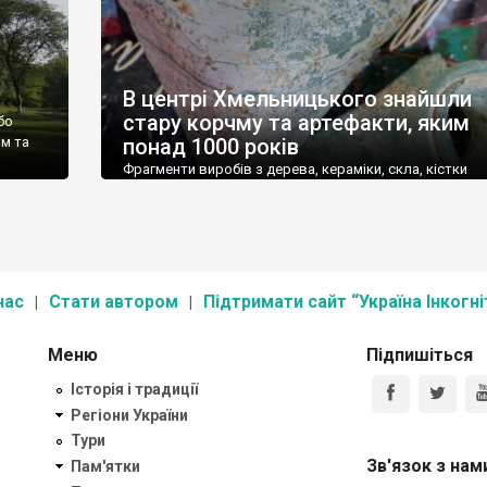
В центрі Хмельницького знайшли
стару корчму та артефакти, яким
бо
им та
понад 1000 років
Фрагменти виробів з дерева, кераміки, скла, кістки
 нього
знайшли в Хмельницькому, на вул. Кам’янецькій, 11/1, 
різнена.
час обстеження ділянки, де велися земляні роботи під
лісну
будівництво торговельно-офісного центру. Їх віднося
[…]
VI-VIII століть. “Ділянка розташована в одному з
найдавніших кварталів міста, в районі вулиці Староміс
неподалік собору Різдва Пресвятої Богородиці. У
нас
Стати автором
Підтримати сайт “Україна Інкогні
будівельному котловані було виявлено кілька об’єктів,
Меню
Підпишіться
Історія і традиції
Регіони України
Тури
Зв'язок з нам
Пам'ятки