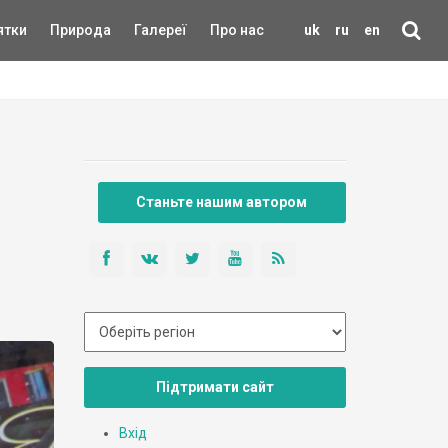
ятки
Природа
Галереї
Про нас
uk
ru
en
Станьте нашим автором
Підтримати сайт
Вхід