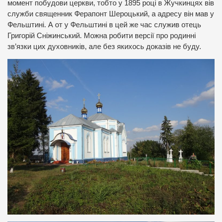
момент побудови церкви, тобто у 1895 році в Жучкинцях вів
служби священник Ферапонт Шероцький, а адресу він мав у
Фельштині. А от у Фельштині в цей же час служив отець
Григорій Сніжинський. Можна робити версії про родинні
зв’язки цих духовників, але без якихось доказів не буду.