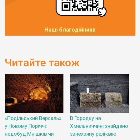
Наші благодійники
Читайте також
«Подільський Версаль»
В Городку на
у Новому Поріччі:
Хмельниччині знайдено
недобуд Мнішків чи
занехаяну реліквію