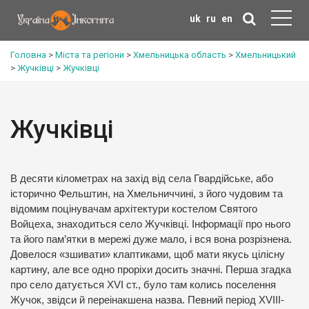
uk
ru
en
Головна
>
Міста та регіони
>
Хмельницька область
>
Хмельницький
>
Жучківці
>
Жучківці
Жучківці
В десяти кілометрах на захід від села Гвардійське, або
історично Фельштин, на Хмельниччині, з його чудовим та
відомим поцінувачам архітектури костелом Святого
Войцеха, знаходиться село Жучківці. Інформації про нього
та його пам’ятки в мережі дуже мало, і вся вона розрізнена.
Довелося «зшивати» клаптиками, щоб мати якусь цілісну
картину, але все одно проріхи досить значні. Перша згадка
про село датується XVI ст., було там колись поселення
Жучок, звідси й переінакшена назва. Певний період XVIII-