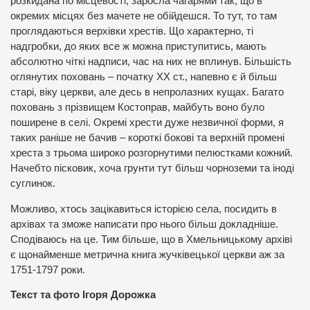
розкидана по місцевості, заросла чагарями так, що в
окремих місцях без мачете не обійдешся. То тут, то там
проглядаються верхівки хрестів. Що характерно, ті
надгробки, до яких все ж можна приступитись, мають
абсолютно чіткі надписи, час на них не вплинув. Більшість
оглянутих поховань – початку ХХ ст., напевно є й більш
старі, віку церкви, але десь в непролазних кущах. Багато
поховань з прізвищем Костоправ, майбуть воно було
поширене в селі. Окремі хрести дуже незвичної форми, я
таких раніше не бачив – короткі бокові та верхній промені
хреста з трьома широко розгорнутими пелюстками кожний.
Начебто пісковик, хоча грунти тут більш чорноземи та іноді
суглинок.
Можливо, хтось зацікавиться історією села, посидить в
архівах та зможе написати про нього більш докладніше.
Сподіваюсь на це. Тим більше, що в Хмельницькому архіві
є щонайменше метрична книга жучківецької церкви аж за
1751-1797 роки.
Текст та фото Ігоря Дорожка