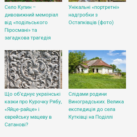
Село Купин –
Унікальні «портретні»
дивовижний меморіал
надгробки з
від «подільського
Остапківців (фото)
Піросмані» та
загадкова трагедія
Що об’єднує українські
Слідами родини
казки про Курочку Рябу,
Виноградських. Велика
«Яйце-райце» і
експедиція до села
єврейську мацеву в
Кутківці на Поділлі
Сатанові?