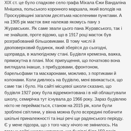
XIX ст. це було спадкове село графа Міхала Єжи Вандаліна
Мнішека, польського коронного маршала, який володів на
Проскурівщині загалом десятьма населеними пунктами. А
на 1905 рік маєток вже належав якомусь пану з
Журавських. Як саме звали цього пана Журавського, так і
не знайшов, проте відомо, що в 1917 році маєток був
розграбований більшовиками. В тому числі й
двоповерховий будинок, який зберігся до сьогодні,
щоправда, в жалюгідному стані. Будівля кремезна, важка,
прямокутна в плані. Моє припущення, що початково вона
виглядала інакше, з прибудовами, фронтоном,
барельєфами та маскаронами, можливо, з портиками й
колонами. Коли дивлюсь на будівлю, мені ввижається, що
саме так і було. На сайті місцевої школи сказано, що
будівля 1927 року була відремонтована і в ній облаштували
школу, семирічка тут існувала до 1966 року. Зараз будівлею
ніхто не переймається, станом на 2015 рік, коли були
зроблені світлини, у вікна можна було всередині побачити
шкільні приналежності та інші речі ще радянського періоду.
Є у мене підозра, що з того часу нічого не змінилось. На