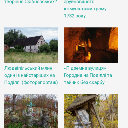
творіння Скібнєвських?
зруйнованого
комуністами храму
1732 року
Людвіпільський млин –
«Підземна вулиця»
один із найстаріших на
Городка на Поділлі та
Поділлі (фоторепортаж)
тайник без скарбу.