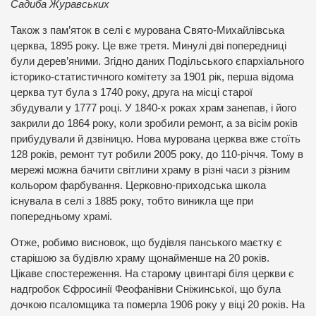
Садиба Журавських
Також з пам’яток в селі є мурована Свято-Михайлівська
церква, 1895 року. Це вже третя. Минулі дві попередниці
були дерев’яними. Згідно даних Подільського єпархіального
історико-статистичного комітету за 1901 рік, перша відома
церква тут була з 1740 року, друга на місці старої
збудували у 1777 році. У 1840-х роках храм занепав, і його
закрили до 1864 року, коли зробили ремонт, а за вісім років
прибудували й дзвіницю. Нова мурована церква вже стоїть
128 років, ремонт тут робили 2005 року, до 110-річчя. Тому в
мережі можна бачити світлини храму в різні часи з різним
кольором фарбування. Церковно-приходська школа
існувала в селі з 1885 року, тобто виникла ще при
попередньому храмі.
Отже, робимо висновок, що будівля панського маєтку є
старішою за будівлю храму щонайменше на 20 років.
Цікаве спостереження. На старому цвинтарі біля церкви є
надгробок Єфросинії Феофанівни Сніжинської, що була
дочкою псаломщика та померла 1906 року у віці 20 років. На