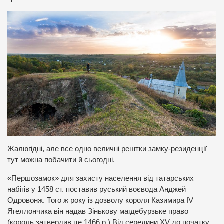
Жалюгідні, але все одно величні рештки замку-резиденції
тут можна побачити й сьогодні.
«Першозамок» для захисту населення від татарських
набігів у 1458 ст. поставив руський воєвода Анджей
Одровонж. Того ж року із дозволу короля Казимира IV
Ягеллончика він надав Зінькову магдебурзьке право
(король затвердив це 1466 р.) Від середини XV до початку