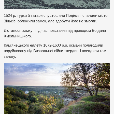
1524 р. турки й татари спустошили Поділля, спалили місто
Зіньків, обложили замок, але здобути його не змогли.
Дісталося замку і під час повстання під проводом Богдана
Хмельницького.
Кам’янецького еялету 1672-1699 р.р. османи полагодили
поруйновану під Визвольної війни твердині і посадили там
залогу.