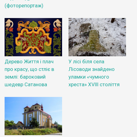
(фоторепортаж)
Дерево Життя і плач
У лісі біля села
про красу, що стліє в
Лісоводи знайдено
землі: бароковий
уламки «чумного
шедевр Сатанова
хреста» XVIII століття