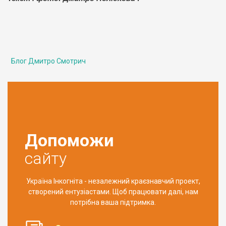
Блог Дмитро Смотрич
Допоможи
сайту
Україна Інкогніта - незалежний краєзнавчий проект,
створений ентузіастами. Щоб працювати далі, нам
потрібна ваша підтримка.