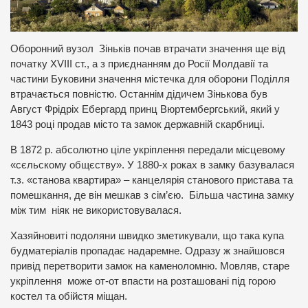
Оборонний вузол Зіньків почав втрачати значення ще від
початку XVIII ст., а з приєднанням до Росії Молдавії та
частини Буковини значення містечка для оборони Поділля
втрачається повністю. Останнім дідичем Зінькова був
Август Фрідріх Ебергард принц Вюртембергський, який у
1843 році продав місто та замок державній скарбниці.
В 1872 р. абсолютно ціле укріплення передали місцевому
«сєльскому общєству». У 1880-х роках в замку базувалася
т.з. «станова квартира» – канцелярія станового пристава та
помешкання, де він мешкав з сім’єю. Більша частина замку
між тим ніяк не використовувалася.
Хазяйновиті подоляни швидко зметикували, що така купа
будматеріалів пропадає надаремне. Одразу ж знайшовся
привід перетворити замок на каменоломню. Мовляв, старе
укріплення може от-от впасти на розташовані під горою
костел та обійстя міщан.