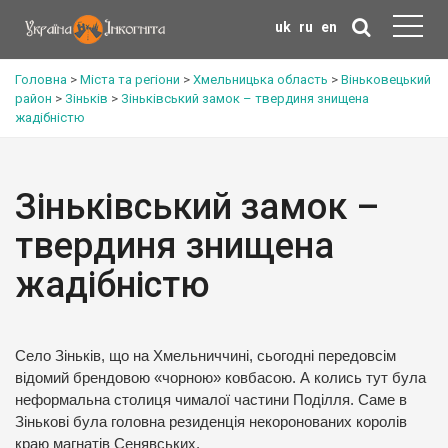
uk
ru
en
Головна
>
Міста та регіони
>
Хмельницька область
>
Віньковецький
район
>
Зіньків
>
Зіньківський замок – твердиня знищена
жадібністю
Зіньківський замок –
твердиня знищена
жадібністю
Село Зіньків, що на Хмельниччині, сьогодні передовсім
відомий брендовою «чорною» ковбасою. А колись тут була
неформальна столиця чималої частини Поділля. Саме в
Зінькові була головна резиденція некоронованих королів
краю магнатів Сенявських.