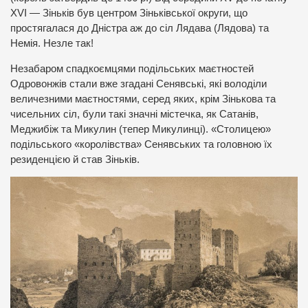
XVI — Зіньків був центром Зіньківської округи, що
простягалася до Дністра аж до сіл Лядава (Лядова) та
Немія. Незле так!
Незабаром спадкоємцями подільських маєтностей
Одровонжів стали вже згадані Сенявські, які володіли
величезними маєтностями, серед яких, крім Зінькова та
чисельних сіл, були такі значні містечка, як Сатанів,
Меджибіж та Микулин (тепер Микулинці). «Столицею»
подільського «королівства» Сенявських та головною їх
резиденцією й став Зіньків.