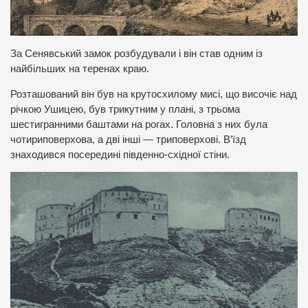
За Сенявський замок розбудували і він став одним із
найбільших на теренах краю.
Розташований він був на крутосхилому мисі, що височіє над
річкою Ушицею, був трикутним у плані, з трьома
шестигранними баштами на рогах. Головна з них була
чотириповерхова, а дві інші — триповерхові. В’їзд
знаходився посередині південно-східної стіни.