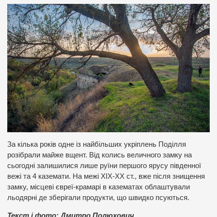
За кілька років одне із найбільших укріплень Поділля
розібрали майже вщент. Від колись величного замку на
сьогодні залишилися лише руїни першого ярусу південної
вежі та 4 каземати. На межі ХІХ-ХХ ст., вже після знищення
замку, місцеві євреї-крамарі в казематах облаштували
льодярні де зберігали продукти, що швидко псуються.
Текст і фото: Дмитро Полюхович