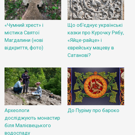
«Чумний хрест» і
Що об’єднує українські
містика Святої
казки про Курочку Рябу,
Магдалини (нові
«Яйце-райце» і
відкриття, фото)
єврейську мацеву в
Сатанові?
Археологи
До Пуріму про бароко
досліджують монастир
біля Малієвецького
водоспаду