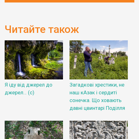
Читайте також
Я іду від джерел до
Загадкові хрестики, не
джерел… (с)
наш кАзак і сердиті
сонечка. Що ховають
давні цвинтарі Поділля