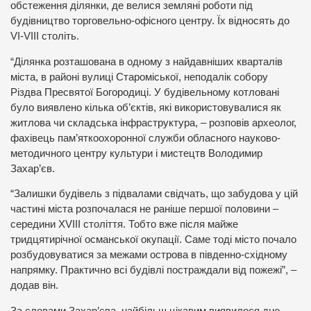
обстеження ділянки, де велися земляні роботи під
будівництво торговельно-офісного центру. Їх відносять до
VI-VIII століть.
“Ділянка розташована в одному з найдавніших кварталів
міста, в районі вулиці Староміської, неподалік собору
Різдва Пресвятої Богородиці. У будівельному котловані
було виявлено кілька об’єктів, які використовувалися як
житлова чи складська інфраструктура, – розповів археолог,
фахівець пам’яткоохоронної служби обласного науково-
методичного центру культури і мистецтв Володимир
Захар’єв.
“Залишки будівель з підвалами свідчать, що забудова у цій
частині міста розпочалася не раніше першої половини –
середини XVIII століття. Тобто вже після майже
тридцятирічної османської окупації. Саме тоді місто почало
розбудовуватися за межами острова в південно-східному
напрямку. Практично всі будівлі постраждали від пожежі”, –
додав він.
За словами Захар’єва, найбільш цікавим виявилося дно