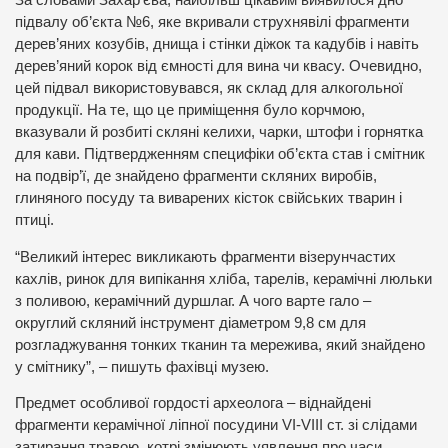
підвалу об’єкта №6, яке вкривали струхнявілі фрагменти
дерев’яних козубів, днища і стінки діжок та кадубів і навіть
дерев’яний корок від ємності для вина чи квасу. Очевидно,
цей підвал використовувався, як склад для алкогольної
продукції. На те, що це приміщення було корчмою,
вказували й розбиті скляні келихи, чарки, штофи і горнятка
для кави. Підтвердженням специфіки об’єкта став і смітник
на подвір’ї, де знайдено фрагменти скляних виробів,
глиняного посуду та виварених кісток свійських тварин і
птиці.
“Великий інтерес викликають фрагменти візерунчастих
кахлів, ринок для випікання хліба, тарелів, керамічні люльки
з поливою, керамічний дуршлаг. А чого варте гало –
округлий скляний інструмент діаметром 9,8 см для
розгладжування тонких тканин та мережива, який знайдено
у смітнику”, – пишуть фахівці музею.
Предмет особливої гордості археолога – віднайдені
фрагменти керамічної ліпної посудини VI-VIII ст. зі слідами
затирання травою, котрі змінюють уявлення про часи