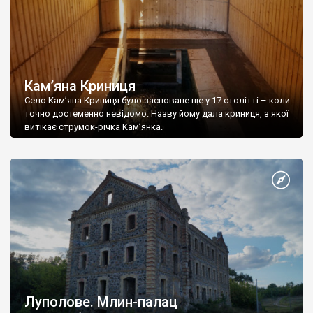
Кам’яна Криниця
Село Кам’яна Криниця було засноване ще у 17 столітті – коли
точно достеменно невідомо. Назву йому дала криниця, з якої
витікає струмок-річка Кам’янка.
Луполове. Млин-палац