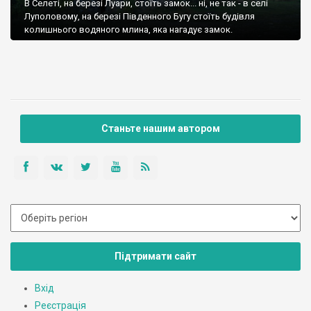
В Селеті, на березі Луари, стоїть замок... ні, не так - в селі
Луполовому, на березі Південного Бугу стоїть будівля
колишнього водяного млина, яка нагадує замок.
Станьте нашим автором
Підтримати сайт
Вхід
Реєстрація