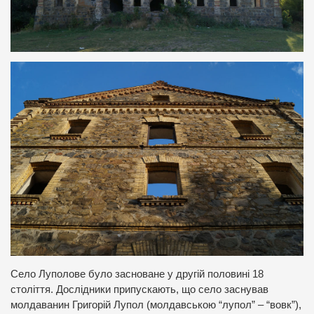
Село Луполове було засноване у другій половині 18
століття. Дослідники припускають, що село заснував
молдаванин Григорій Лупол (молдавською “лупол” – “вовк”),