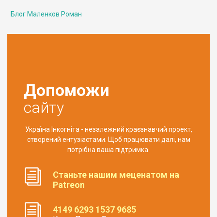
Блог Маленков Роман
Допоможи
сайту
Україна Інкогніта - незалежний краєзнавчий проект,
створений ентузіастами. Щоб працювати далі, нам
потрібна ваша підтримка.
Станьте нашим меценатом на
Patreon
4149 6293 1537 9685