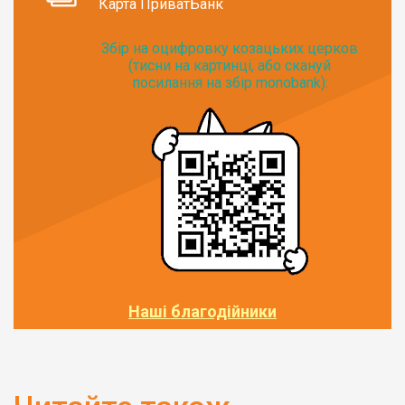
Карта ПриватБанк
Збір на оцифровку козацьких церков
(тисни на картинці, або скануй
посилання на збір monobank):
Наші благодійники