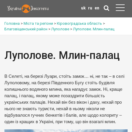
uk
ru
en
Головна
>
Міста та регіони
>
Кіровоградська область
>
Благовіщенський район
>
Луполове
>
Луполове. Млин-палац
Луполове. Млин-палац
В Селеті, на березі Луари, стоїть замок… ні, не так – в селі
Луполовому, на березі Південного Бугу стоїть будівля
колишнього водяного млина, яка нагадує замок. Ні, краще
палац, і палац, якому може позаздрити більшість
українських палаців. Нехай він без вікон і даху, нехай про
нього не знають туристи, нехай в ньому ніколи не
відбувалося гучних бенкетів і балів, але щодо колориту –
один із кращих в Україні, при тому, що він взагалі млин.