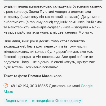
Будівля млина триповерхова, складена із бутововго каменю
сірого кольору. Звели її у стилі модерн із елементами
історизму (саме тому він так схожий на палац). Дивує мене
вибагливість (в гарному сенсі) тодішніх поміщиків, їхній смак
та майстерність каменярів-будівельників – зводили ж млин
не якісь майстри із-за моря, а місцеві селяни. Могли ж.
Нині млин, який років десять тому стояв повністю
захаращений, без вікон і перекриттів (в тому числі і
міжповерхових, які колись були дерев’яними), вже має
бетонні перекриття між поверхами. Але далі роботи не
ведуться. Чому – не відомо. Місцеві кажуть, що тут має
бути готель. Поживемо побачимо.
Текст та фото Романа Маленкова
48.142194, 30.318865 Дивитись на мапі
Google
Maps
Водяні млини
експедиція на Кіровоградщину