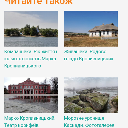
Читайте також
Компаніївка. Рік життя і
Живанівка. Родове
кількох сюжетів Марка
гніздо Кропивницьких
Кропивницького
Марко Кропивницький.
Морозне урочище
Театр корифеїв.
Каскади. Фотогалерея