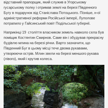
відставний прапорщик, який служив в Угорському
гусарському полку і отримав землі на березі Південного
Бугу в подарунок від Станіслава Потоцького. Пізніше, н-ої
адміністративної реформи Російської імперії, Луполове
потрапило у Гайсинський повіт Подільської губернії.
Наприкінці 19 століття власником земель навколо села був
поміщик Костянтин Смирнов. Саме він і збудував прекрасну
будівлю млина на березі річки. Варто зазначити, що
Південний Буг в цьому місці тече двома рукавами,
утворюючи острів. Млин звели на березі меншого рукава
(лівого), який і крутив колеса.