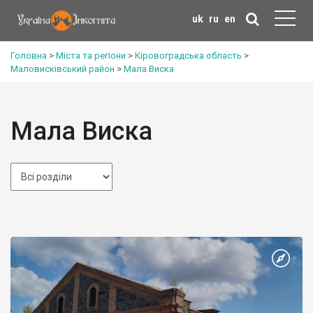
uk
ru
en
Головна
>
Міста та регіони
>
Кіровоградська область
>
Маловисківський район
>
Мала Виска
Мала Виска