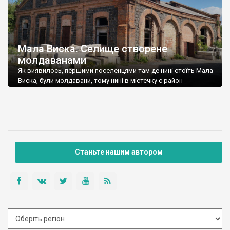
Мала Виска. Селище створене
молдаванами
Як виявилось, першими поселенцями там де нині стоїть Мала
Виска, були молдавани, тому нині в містечку є район
Бессарабія.
Станьте нашим автором