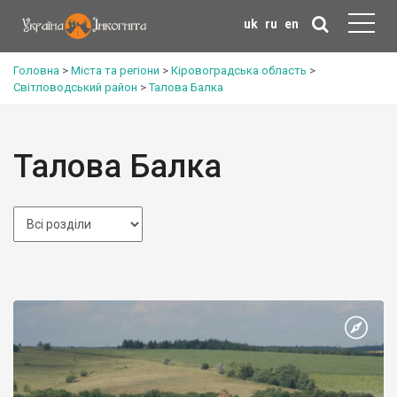
uk
ru
en
Головна
>
Міста та регіони
>
Кіровоградська область
>
Світловодський район
>
Талова Балка
Талова Балка