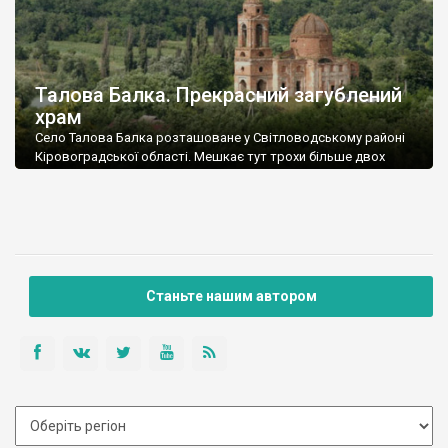
Талова Балка. Прекрасний загублений
храм
Село Талова Балка розташоване у Світловодському районі
Кіровоградської області. Мешкає тут трохи більше двох
сотень людей. Власної сільради немає, підпорядковується
Озерянській.
Станьте нашим автором