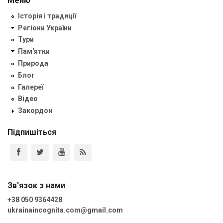
Меню
Історія і традиції
Регіони України
Тури
Пам'ятки
Природа
Блог
Галереї
Відео
Закордон
Підпишіться
Зв'язок з нами
+38 050 9364428
ukrainaincognita.com@gmail.com