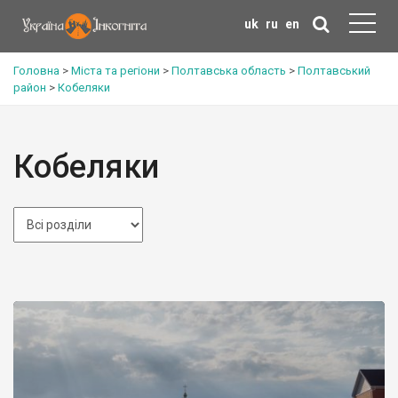
uk
ru
en
Головна
>
Міста та регіони
>
Полтавська область
>
Полтавський
район
>
Кобеляки
Кобеляки