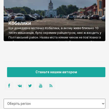
Кобеляки
Ще донедавна містечко Кобеляки, в якому живе близько 10
тисяч мешканців, було окремим райцентром, нині ж входить у
Полтавський район. Назва міста ніяким чином не пов’язана із
кобилами, і походить від назви річки Кобелячки, на якій і
лежить місто – таке ми почули від місцевих мешканців.
Насправді, є припущення, що колись все таки в назві […]
Станьте нашим автором