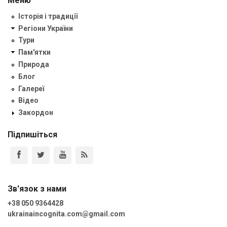
Меню
Історія і традиції
Регіони України
Тури
Пам'ятки
Природа
Блог
Галереї
Відео
Закордон
Підпишіться
Зв'язок з нами
+38 050 9364428
ukrainaincognita.com@gmail.com