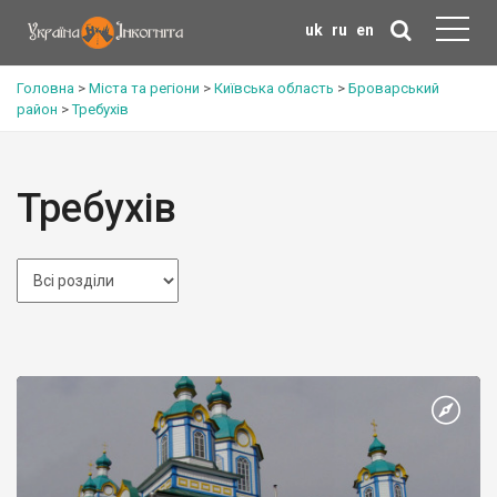
uk
ru
en
Головна
>
Міста та регіони
>
Київська область
>
Броварський
район
>
Требухів
Требухів