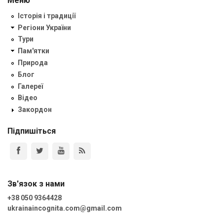
Меню
Історія і традиції
Регіони України
Тури
Пам'ятки
Природа
Блог
Галереї
Відео
Закордон
Підпишіться
Зв'язок з нами
+38 050 9364428
ukrainaincognita.com@gmail.com