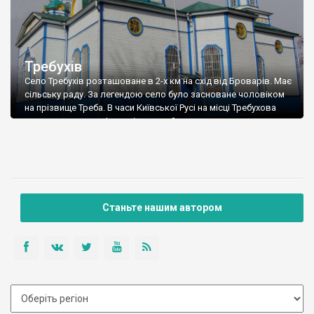
Требухів
Село Требухів розташоване в 2-х км на схід від Броварів. Має
сільську раду. За легендою село було засноване чоловіком
на прізвище Треба. В часи Київської Русі на місці Требухова
стояло поселення Іваничі, яке зруйнували татаро-монголи.
Требухів був заснований у XIV столітті. Зараз у селі мешкає
понад 6500 чоловік.
Станьте нашим автором