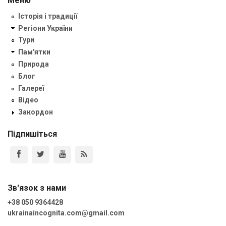
Меню
Історія і традиції
Регіони України
Тури
Пам'ятки
Природа
Блог
Галереї
Відео
Закордон
Підпишіться
Зв'язок з нами
+38 050 9364428
ukrainaincognita.com@gmail.com