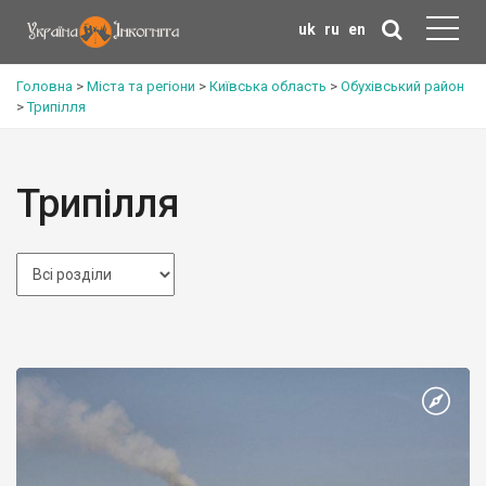
uk
ru
en
Головна
>
Міста та регіони
>
Київська область
>
Обухівський район
>
Трипілля
Трипілля