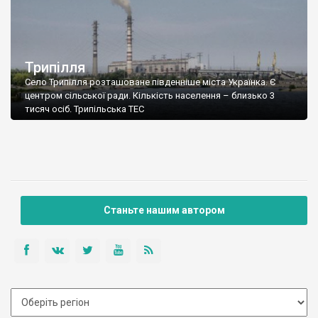
Трипілля
Село Трипілля розташоване південніше міста Українка. Є
центром сільської ради. Кількість населення – близько 3
тисяч осіб. Трипільська ТЕС
Станьте нашим автором