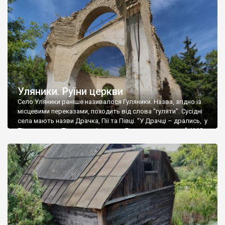
Богородиці. Ця перша будівля з часом постаріла, і в другій
половині XIX століття, […]
Уляники. Руїни церкви
Село Уляники раніше називалося Гуляники. Назва, згідно із
місцевими переказами, походить від слова “гуляти”. Сусідні
села мають назви Драчка, Пії та Півці. “У Драчці – дрались, у
Піях – пили, у Півцях – співали, а у Гуляниках – гуляли.” У 19
столітті село було оточене старовинними валами та
шанцями, на території села було чотири городища. […]