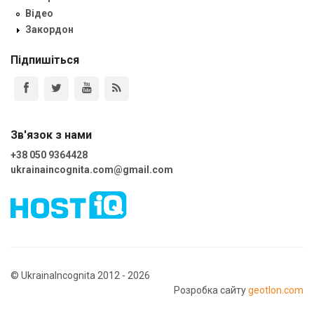
Відео
Закордон
Підпишіться
Зв'язок з нами
+38 050 9364428
ukrainaincognita.com@gmail.com
© UkrainaIncognita 2012 - 2026
Розробка сайту
geotlon.com