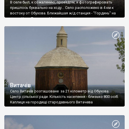
В селе был, к сожалению, проездом, и фотографировать
пришлось буквально на ходу... Село расположено в 4 км к
востоку от Обухова. Ближайшая ж/д станция - "Гординь" на
ветке Киев-Триполье-Мироновка.
Витачів
Село Витачів розташоване за 21 кілометр від Обухова.
Центр сільської ради. Кількість населення - близько 800 осіб.
Каплиця на городищі стародавнього Витачева