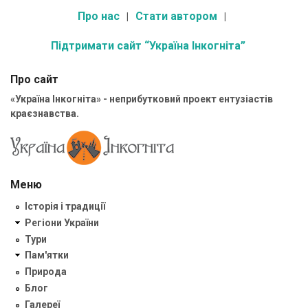
Про нас
Стати автором
Підтримати сайт “Україна Інкогніта”
Про сайт
«Україна Інкогніта» - неприбутковий проект ентузіастів
краєзнавства.
Меню
Історія і традиції
Регіони України
Тури
Пам'ятки
Природа
Блог
Галереї