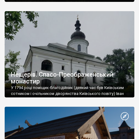
Нещерів. Спасо-Преображенський
монастир
У 1794 році поміщик-благодійник (деякий час був Київським
сотником і очільником дворянства Київського повіту) Іван
Павлович Гудим-Левкович побудував у селі
Преображенський храм, що є унікальним зразком переходу
українського бароко до класицизму та має форму корабля
(як символ того, що церква веде людину через бурхливе
життєве море до тихої пристані). Для побудови храму було
виділено 36 […]