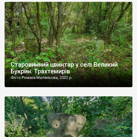
синодалками. Але, незважаючи на стиль, київський
архітектор Микола Юргенс вніс у проект немало рис
української народної архітектури, зокрема […]
Старовинний цвинтар у селі Великий
Букрин. Трахтемирів
Фото Романа Маленкова, 2022 р.