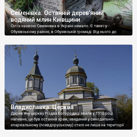
Семенівка. Останній дерев’яний
водяний млин Київщини
Сіл із назвою Семенівка в Україні немало. Є таке і у
Обухівському районі, в Обухівській громаді. Від нього до
Обухова 19 км, а до Києва 55. На гербі Семенівки зображено
вітряний млин, але вітряків у селі немає, а от водяний млин є.
Та ще й який – дерев’яний. Останній дерев’яний водяний млин
Київської області. Неймовірна […]
Владиславка. Церква
Дерев’яну церкву Різдва Богородиці звели у 1910 році.
Напевне, це був останній храм, зведений у синодально-
єпархіальному (псевдоруському) стилі не лише на території
Київщини, а й взагалі в Україні. Храми такого стиля
архітектори та екскурсоводи називають єпархіалками або