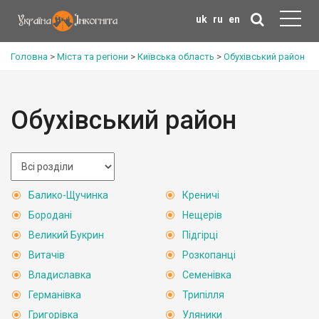
uk
ru
en
Головна
>
Міста та регіони
>
Київська область
>
Обухівський район
Обухівський район
Балико-Щучинка
Креничі
Бородані
Нещерів
Великий Букрин
Підгірці
Витачів
Розкопанці
Владиславка
Семенівка
Германівка
Трипілля
Григорівка
Уляники