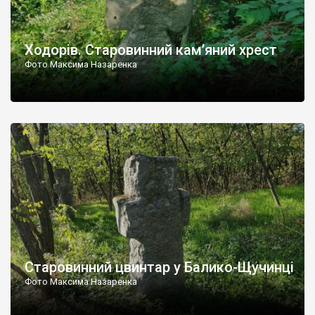
Ходорів. Старовинний кам’яний хрест
Фото Максима Назаренка
Старовинний цвинтар у Балико-Щучинці
Фото Максима Назаренка