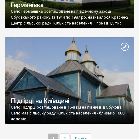
Германівка
Село Германівка розташоване на південному заході
Обухівського району. Із 1944 по 1987 рр. називалося Красне-2.
Центр сільської ради. Кількість населення – понад 1,5 тис.
осіб.
Підгірці на Київщині
Село Підгірці розташоване в 15-и км на північ від Обухова.
Село має сільську раду. Кількість населення - близько 1000
чоловік.
1
2
Далі »