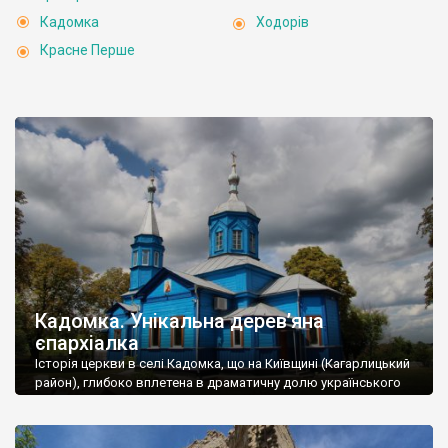
Кадомка
Ходорів
Красне Перше
Кадомка. Унікальна дерев’яна
єпархіалка
Історія церкви в селі Кадомка, що на Київщині (Кагарлицький
район), глибоко вплетена в драматичну долю українського
села та його духовної спадщини. Перші згадки про місцевий
храм сягають ще XVIII століття, коли у Кадомці існувала стара
дерев’яна церква, освячена на честь Покрови Пресвятої