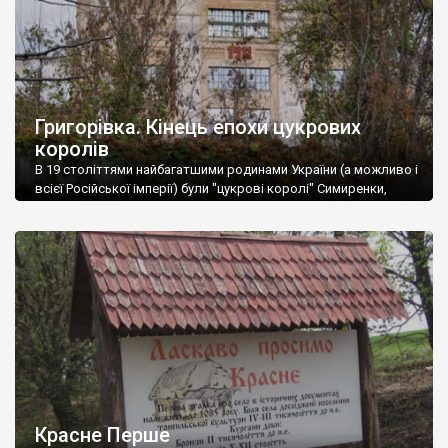
Григорівка. Кінець епохи цукрових
королів
В 19 століттями найбагатшими родинами України (а можливо і
всієї Російської імперії) були "цукрові королі" Симиренки,
Харитоненки та Терещенки.
Красне Перше