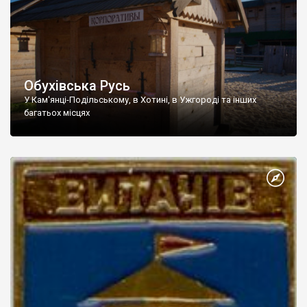
Обухівська Русь
У Кам'янці-Подільському, в Хотині, в Ужгороді та інших
багатьох місцях