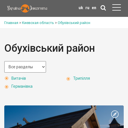
uk
ru
en
Главная
>
Киевская область
>
Обухівський район
Обухівський район
Витачів
Трипілля
Германівка