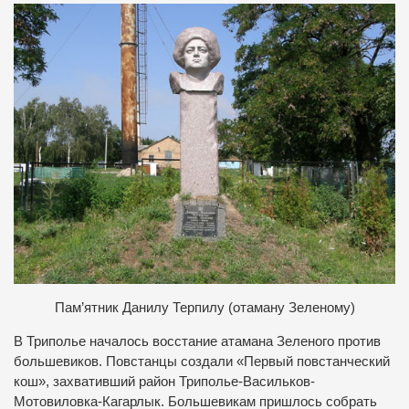
П
ам’ятник Данилу Терпилу (отаману Зеленому)
В Триполье началось восстание атамана Зеленого против
большевиков. Повстанцы создали «Первый повстанческий
кош», захвативший район Триполье-Васильков-
Мотовиловка-Кагарлык. Большевикам пришлось собрать