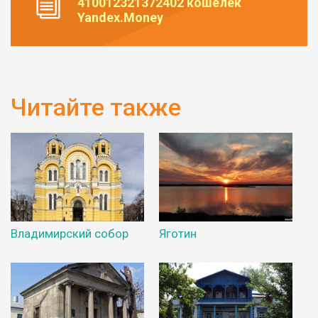
410012321372402 кошелек
Yandex.Money
Читайте также
Владимирский собор
Яготин