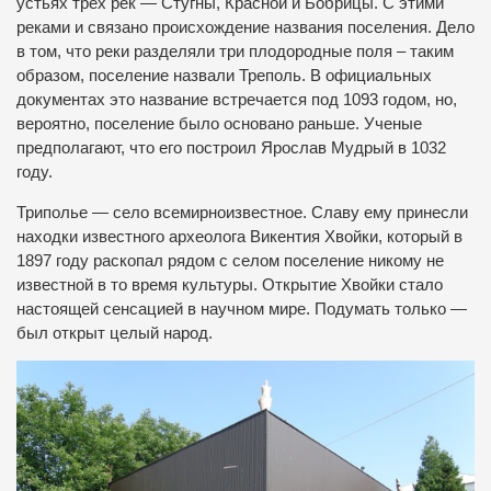
устьях трех рек — Стугны, Красной и Бобрицы. С этими
реками и связано происхождение названия поселения. Дело
в том, что реки разделяли три плодородные поля – таким
образом, поселение назвали Треполь. В официальных
документах это название встречается под 1093 годом, но,
вероятно, поселение было основано раньше. Ученые
предполагают, что его построил Ярослав Мудрый в 1032
году.
Триполье — село всемирноизвестное. Славу ему принесли
находки известного археолога Викентия Хвойки, который в
1897 году раскопал рядом с селом поселение никому не
известной в то время культуры. Открытие Хвойки стало
настоящей сенсацией в научном мире. Подумать только —
был открыт целый народ.