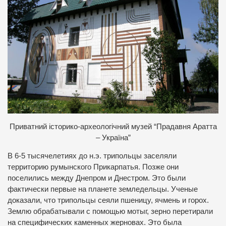
П
риватний історико-археологічний музей “Прадавня Аратта
– Україна”
В 6-5 тысячелетиях до н.э. трипольцы заселяли
территорию румынского Прикарпатья. Позже они
поселились между Днепром и Днестром. Это были
фактически первые на планете земледельцы. Ученые
доказали, что трипольцы сеяли пшеницу, ячмень и горох.
Землю обрабатывали с помощью мотыг, зерно перетирали
на специфических каменных жерновах. Это была