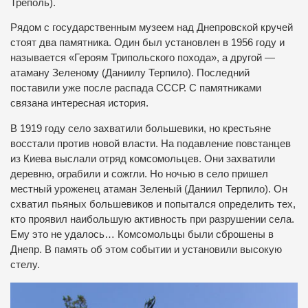
Треполь).
Рядом с государственным музеем над Днепровской кручей
стоят два памятника. Один был установлен в 1956 году и
называется «Героям Трипольского похода», а другой —
атаману Зеленому (Даниилу Терпило). Последний
поставили уже после распада СССР. С памятниками
связана интересная история.
В 1919 году село захватили большевики, но крестьяне
восстали против новой власти. На подавление повстанцев
из Киева выслали отряд комсомольцев. Они захватили
деревню, ограбили и сожгли. Но ночью в село пришел
местный уроженец атаман Зеленый (Даниил Терпило). Он
схватил пьяных большевиков и попытался определить тех,
кто проявил наибольшую активность при разрушении села.
Ему это не удалось… Комсомольцы были сброшены в
Днепр. В память об этом событии и установили высокую
стелу.