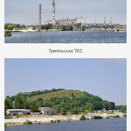
Т
рипільська ТЕС