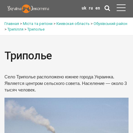
uk
ru
en
Главная
>
Міста та регіони
>
Киевская область
>
Обухівський район
>
Трипілля
>
Триполье
Триполье
Село Триполье расположено южнее города Украинка.
Является центром сельского совета. Население — около 3
тысяч человек.