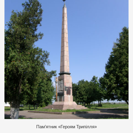
П
ам’ятник «Героям Трипілля»