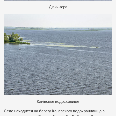
Д
івич-гора
К
анівське водосховище
Село находится на берегу Каневского водохранилища в