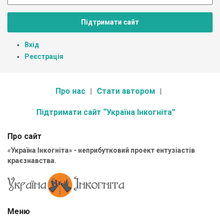
Підтримати сайт
Вхід
Реєстрація
Про нас
Стати автором
Підтримати сайт “Україна Інкогніта”
Про сайт
«Україна Інкогніта» - неприбутковий проект ентузіастів
краєзнавства.
Меню