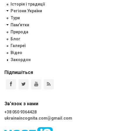
Історія і традиції
Регіони України
Тури
Пам'ятки
Природа
Блог
Галереї
Відео
Закордон
Підпишіться
Зв'язок з нами
+38 050 9364428
ukrainaincognita.com@gmail.com