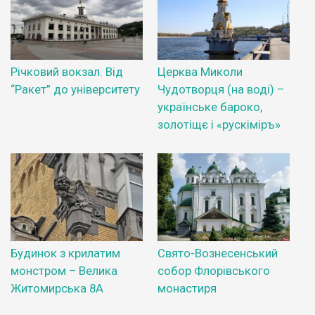
Річковий вокзал. Від
Церква Миколи
“Ракет” до університету
Чудотворця (на воді) –
українське бароко,
золотіщє і «рускіміръ»
Будинок з крилатим
Свято-Вознесенський
монстром – Велика
собор Флорівського
Житомирська 8А
монастиря