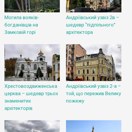
Могила вояків-
Андріївський узвіз 2в –
богданівців на
шедевр “підпільного”
Замковій горі
архітектора
Хрестовоздвиженська
Андріївський узвіз 2-а –
церква – шедевр трьох
той, що пережив Велику
знаменитих
пожежу
архітекторів