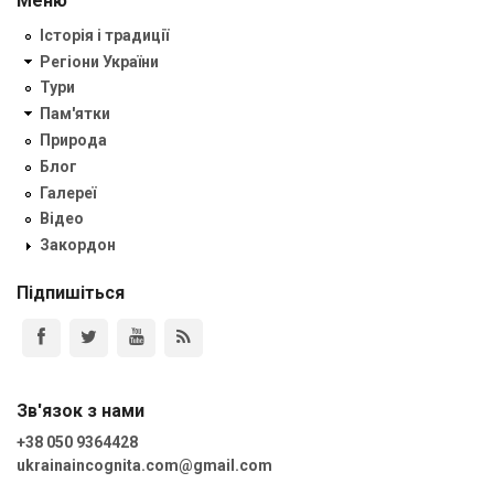
Меню
Історія і традиції
Регіони України
Тури
Пам'ятки
Природа
Блог
Галереї
Відео
Закордон
Підпишіться
Зв'язок з нами
+38 050 9364428
ukrainaincognita.com@gmail.com