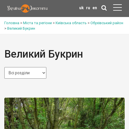
uk
ru
en
Головна
>
Міста та регіони
>
Київська область
>
Обухівський район
>
Великий Букрин
Великий Букрин