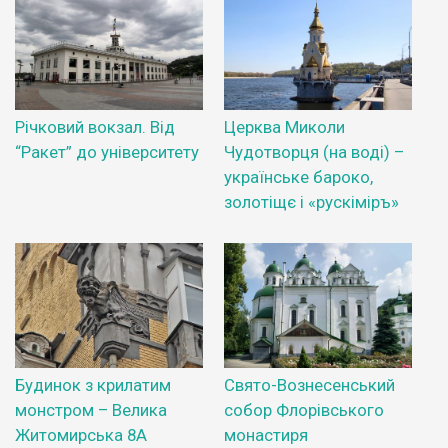
Річковий вокзал. Від
Церква Миколи
“Ракет” до університету
Чудотворця (на воді) –
українське бароко,
золотіщє і «рускіміръ»
Будинок з крилатим
Свято-Вознесенський
монстром – Велика
собор Флорівського
Житомирська 8А
монастиря