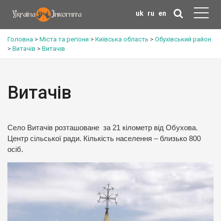
uk
ru
en
Головна
>
Міста та регіони
>
Київська область
>
Обухівський район
>
Витачів
>
Витачів
Витачів
Село Витачів розташоване за 21 кілометр від Обухова.
Центр сільської ради. Кількість населення – близько 800
осіб.