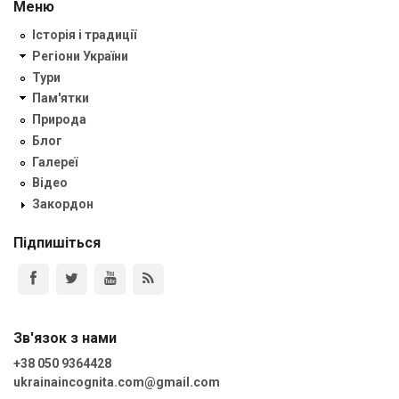
Меню
Історія і традиції
Регіони України
Тури
Пам'ятки
Природа
Блог
Галереї
Відео
Закордон
Підпишіться
Зв'язок з нами
+38 050 9364428
ukrainaincognita.com@gmail.com