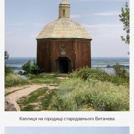
К
аплиця на городищі стародавнього Витачева