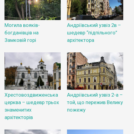
Могила вояків-
Андріївський узвіз 2в –
богданівців на
шедевр “підпільного”
Замковій горі
архітектора
Хрестовоздвиженська
Андріївський узвіз 2-а –
церква – шедевр трьох
той, що пережив Велику
знаменитих
пожежу
архітекторів