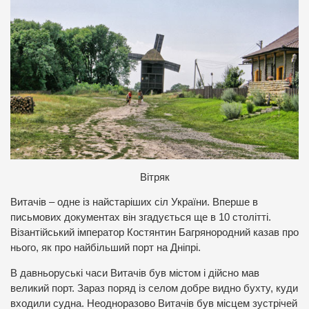
В
ітряк
Витачів – одне із найстаріших сіл України. Вперше в
письмових документах він згадується ще в 10 столітті.
Візантійський імператор Костянтин Багрянородний казав про
нього, як про найбільший порт на Дніпрі.
В давньоруські часи Витачів був містом і дійсно мав
великий порт. Зараз поряд із селом добре видно бухту, куди
входили судна. Неодноразово Витачів був місцем зустрічей