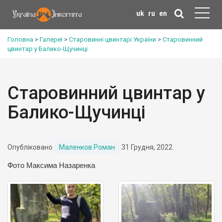
uk
ru
en
Головна
>
Галереї
>
Старовинні цвинтарі України
>
Старовинний
цвинтар у Балико-Щучинці
Старовинний цвинтар у
Балико-Щучинці
Опубліковано
Маленков Роман
31 Грудня, 2022
Фото Максима Назаренка