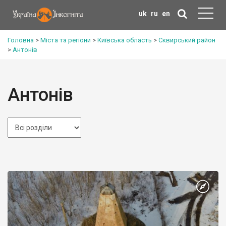
uk
ru
en
Головна
>
Міста та регіони
>
Київська область
>
Сквирський район
>
Антонів
Антонів