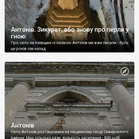
Антонів. Зикурат, або знову про перли у
гною
Про село на Київщині із назвою Антонів ми вже писали - було
це років сім назад.
Антонів
Село Антонів розташоване на південному сході Сквирського
району. Має сільську раду. Кількість населення - 840 осіб.