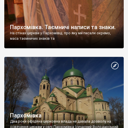
Пархомівка. Таємничі написи та знаки.
На стінах церкви у Пархомівці, про яку ми писали окремо,
маса таємничих знаків та
Пархомівка
Два роки офіційна церковна влада не давала дозволу на
освячення церкви у селі Пархомівка (сучасний Володарський