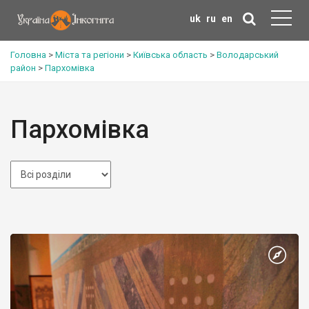
uk
ru
en
Головна
>
Міста та регіони
>
Київська область
>
Володарський
район
>
Пархомівка
Пархомівка