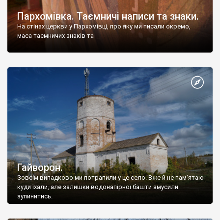
Пархомівка. Таємничі написи та знаки.
На стінах церкви у Пархомівці, про яку ми писали окремо,
маса таємничих знаків та
Гайворон.
Зовсім випадково ми потрапили у це село. Вже й не пам'ятаю
куди їхали, але залишки водонапірної башти змусили
зупинитись.