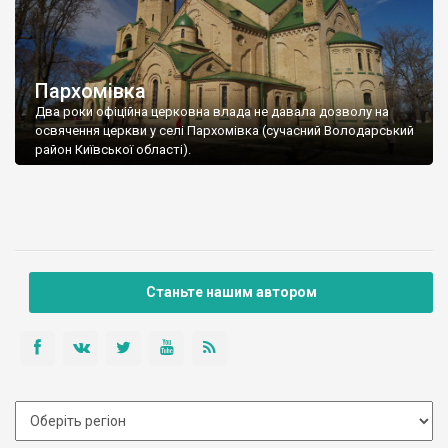
Пархомівка
Два роки офіційна церковна влада не давала дозволу на
освячення церкви у селі Пархомівка (сучасний Володарський
район Київської області).
Станьте нашим автором