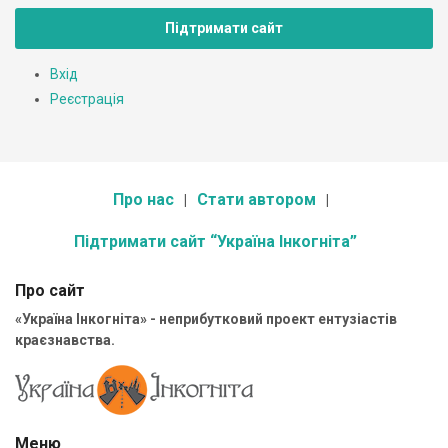
Підтримати сайт
Вхід
Реєстрація
Про нас
Стати автором
Підтримати сайт “Україна Інкогніта”
Про сайт
«Україна Інкогніта» - неприбутковий проект ентузіастів
краєзнавства.
Меню