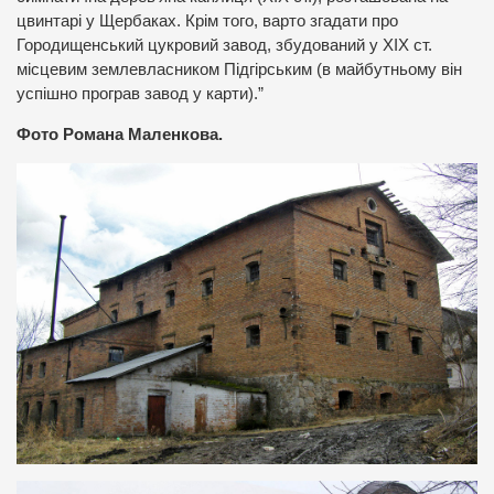
цвинтарі у Щербаках. Крім того, варто згадати про
Городищенський цукровий завод, збудований у ХІХ ст.
місцевим землевласником Підгірським (в майбутньому він
успішно програв завод у карти).”
Фото Романа Маленкова.