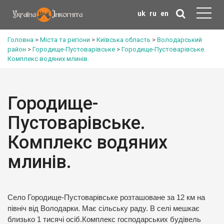
uk
ru
en
Головна
>
Міста та регіони
>
Київська область
>
Володарський
район
>
Городище-Пустоварівське
>
Городище-Пустоварівське.
Комплекс водяних млинів.
Городище-
Пустоварівське.
Комплекс водяних
млинів.
Село Городище-Пустоварівське розташоване за 12 км на
північ від Володарки. Має сільську раду. В селі мешкає
близько 1 тисячі осіб.Комплекс господарських будівель