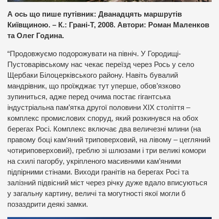
А ось що пише путівник: Дванадцять маршрутів
Київщиною. – К.: Грані-Т, 2008. Автори: Роман Маленков
та Олег Година.
“Продовжуємо подорожувати на північ. У Городищі-
Пустоварівському нас чекає переїзд через Рось у село
Щербаки Білоцерківського району. Навіть бувалий
мандрівник, що проїжджає тут уперше, обов’язково
зупиниться, адже перед очима постає гігантська
індустріальна пам’ятка другої половини ХІХ століття –
комплекс промислових споруд, який розкинувся на обох
берегах Росі. Комплекс включає два величезні млини (на
правому боці кам’яний триповерховий, на лівому – цегляний
чотириповерховий), греблю зі шлюзами і три великі комори
на схилі пагорбу, укріпленого масивними кам’яними
підпірними стінами. Виходи гранітів на берегах Росі та
залізний підвісний міст через річку дуже вдало вписуються
у загальну картину, величі та могутності якої могли б
позаздрити деякі замки.