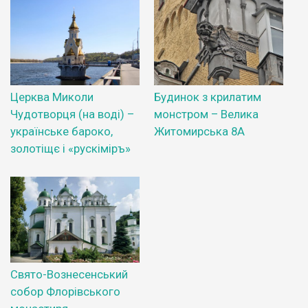
Церква Миколи
Будинок з крилатим
Чудотворця (на воді) –
монстром – Велика
українське бароко,
Житомирська 8А
золотіщє і «рускіміръ»
Свято-Вознесенський
собор Флорівського