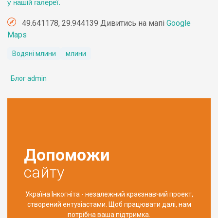
у нашій галереї.
49.641178, 29.944139 Дивитись на мапі
Google
Maps
Водяні млини
млини
Блог admin
Допоможи
сайту
Україна Інкогніта - незалежний краєзнавчий проект,
створений ентузіастами. Щоб працювати далі, нам
потрібна ваша підтримка.