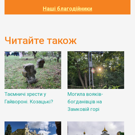
Наші благодійники
Читайте також
Таємничі хрести у
Могила вояків-
Гайвороні. Козацькі?
богданівців на
Замковій горі