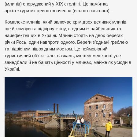
(млинів) споруджений у ХІХ столітті. Це пам’ятка
архітектури місцевого значення (всього-навсього).
Комплекс млинів, який включає крім двох великих млинів,
ще й комори та підпірну стіну, є одним із найбільших та
найефектніших в Україні. Млини стоять на двох берегах
річки Рось, один навпроти одного. Береги з’єднані греблею
та підвісним пішохідним мостом. Це неймовірний
туристичний об’єкт, але, на жаль, місцеві мешканці усе
занедбали й не бачать цінності у млинах, майже як усюди в
Україні.