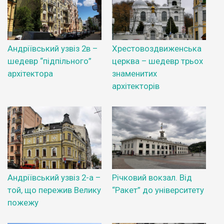
Андріївський узвіз 2в –
Хрестовоздвиженська
шедевр “підпільного”
церква – шедевр трьох
архітектора
знаменитих
архітекторів
Андріївський узвіз 2-а –
Річковий вокзал. Від
той, що пережив Велику
“Ракет” до університету
пожежу