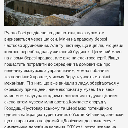
Русло Росі розділено на два потоки, що з гуркотом
вириваються через шлюзи. Млин на правому березі
частково зруйнований. Але ту частину, що вціліла, місцевий
колгосп переобладнав у житловий будинок. Цегляний млин
на лівому березі працює, але вже на електроенергії. Якщо
пощастить потрапити до середини та домовитись про
невелику екскурсію з управляючим, можна побачити
технологічний процес, у якому беруть участь сторічні
механізми. Ті з них, що вже вийшли з ладу, зберігаються у
окремому приміщенні, наче експонати у музеї. Та й весь
млин може слугувати одним величезним та дуже цікавим
експонатом-музеєм млинарства.Комплекс споруд у
Городищі-Пустоварівському та Щербаках потенційно є
одним з найкращих туристичних об’єктів Київщини, але поки
що він практично невідомий. «Довіском» до комплексу є
симпатична дерев’яна каплиця (ХІХ ст.), розташована на