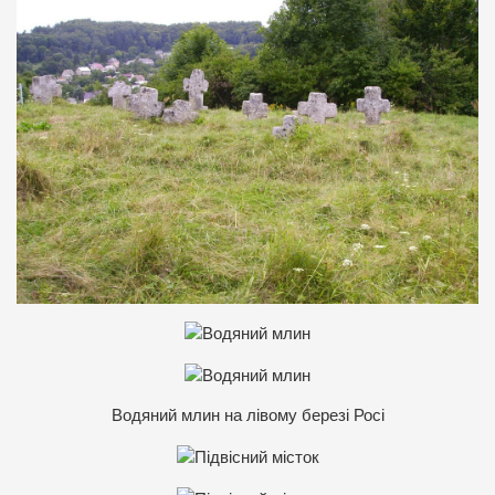
Водяний млин на лівому березі Росі