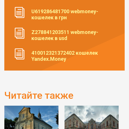
U619286481700 webmoney-
кошелек в грн
Z278841203511 webmoney-
кошелек в usd
410012321372402 кошелек
Yandex.Money
Читайте также