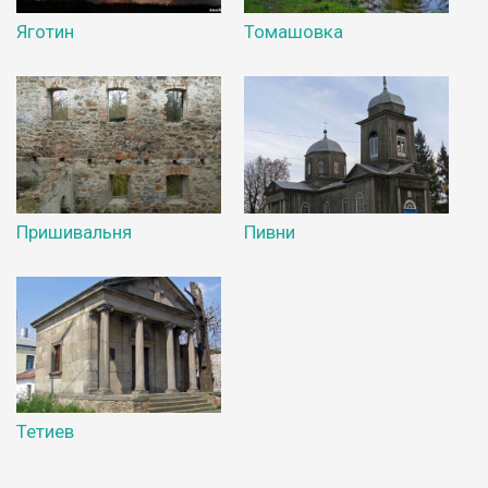
Яготин
Томашовка
Пришивальня
Пивни
Тетиев