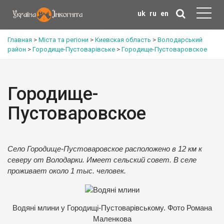
uk
ru
en
Главная
>
Міста та регіони
>
Киевская область
>
Володарський
район
>
Городище-Пустоварівське
>
Городище-Пустоваровское
Городище-
Пустоваровское
Село Городище-Пустоваровское расположено в 12 км к
северу от Володарки. Имеет сельский совет. В селе
проживает около 1 тыс. человек.
Водяні млини у Городищі-Пустоварівському. Фото Романа
Маленкова