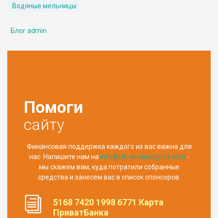
Водяные мельницы
Блог admin
Помоги
сайту
Финансовая поддержка каждого из вас важна для
нас. Напишите нам на
info@UkrainaIncognita.com
-
мы скажем вам, куда потратили собранные
средства и занесем вас в список спонсоров.
5168 7420 1998 6771 Карта
ПриватБанка