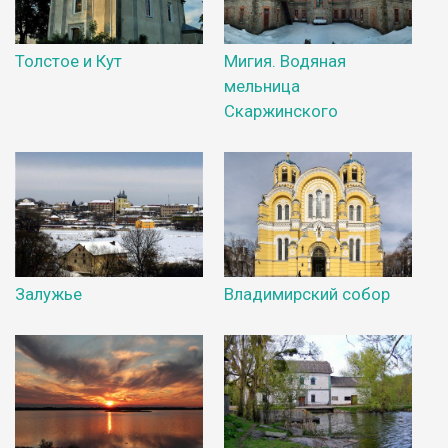
Толстое и Кут
Мигия. Водяная
мельница
Скаржинского
Залужье
Владимирский собор