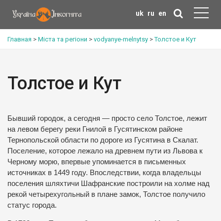
uk
ru
en
Главная
>
Міста та регіони
>
vodyanye-melnytsy
>
Толстое и Кут
Толстое и Кут
Бывший городок, а сегодня — просто село Толстое, лежит
на левом берегу реки Гнилой в Гусятинском районе
Тернопольской области по дороге из Гусятина в Скалат.
Поселение, которое лежало на древнем пути из Львова к
Черному морю, впервые упоминается в письменных
источниках в 1449 году.
Впоследствии, когда владельцы
поселения шляхтичи Шафранские построили на холме над
рекой четырехугольный в плане замок, Толстое получило
статус города.