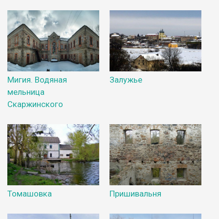
Мигия. Водяная
Залужье
мельница
Скаржинского
Томашовка
Пришивальня