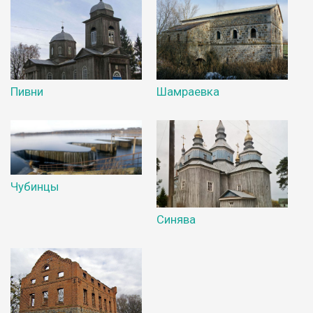
Пивни
Шамраевка
Чубинцы
Синява