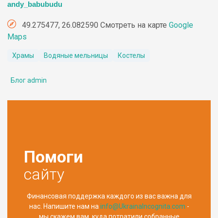
andy_babubudu
49.275477, 26.082590 Смотреть на карте
Google
Maps
Храмы
Водяные мельницы
Костелы
Блог admin
Помоги
сайту
Финансовая поддержка каждого из вас важна для
нас. Напишите нам на
info@UkrainaIncognita.com
-
мы скажем вам, куда потратили собранные