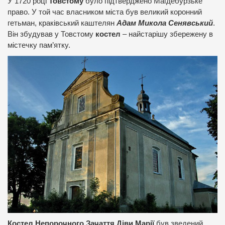
У 1720 році
Товстому
було підтверджено Магдебурзьке
право. У той час власником міста був великий коронний
гетьман, краківський каштелян
Адам Микола Сенявський
.
Він збудував у Товстому
костел
– найстарішу збережену в
містечку пам’ятку.
Костел Непорочного Зачаття Діви Марії
був зведений