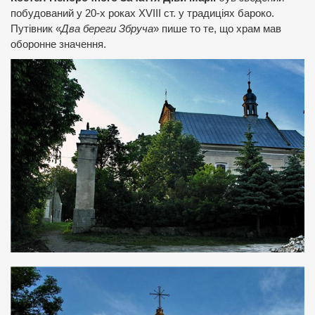
побудований у 20-х роках XVIII ст. у традиціях бароко.
Путівник «
Два береги Збруча
» пише то те, що храм мав
оборонне значення.