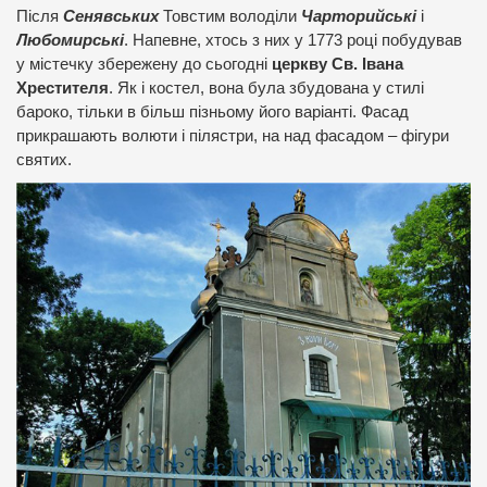
Після
Сенявських
Товстим володіли
Чарторийські
і
Любомирські
. Напевне, хтось з них у 1773 році побудував
у містечку збережену до сьогодні
церкву Св. Івана
Хрестителя
. Як і костел, вона була збудована у стилі
бароко, тільки в більш пізньому його варіанті. Фасад
прикрашають волюти і пілястри, на над фасадом – фігури
святих.