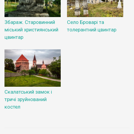
Збараж. Старовинний
Село Броварі та
міський християнський
толерантний цвинтар
цвинтар
Скалатський замок і
тричі зруйнований
костел