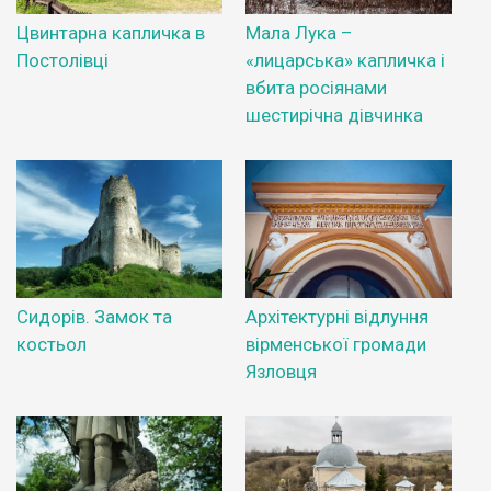
Цвинтарна капличка в
Мала Лука –
Постолівці
«лицарська» капличка і
вбита росіянами
шестирічна дівчинка
Сидорів. Замок та
Архітектурні відлуння
костьол
вірменської громади
Язловця