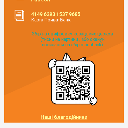
4149 6293 1537 9685
Карта ПриватБанк
Збір на оцифровку козацьких церков
(тисни на картинці, або скануй
посилання на збір monobank):
Наші благодійники