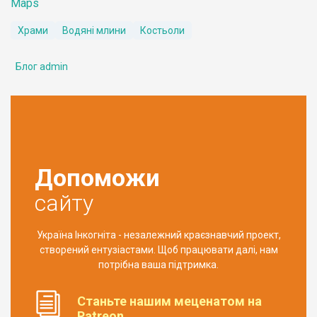
Maps
Храми
Водяні млини
Костьоли
Блог admin
Допоможи
сайту
Україна Інкогніта - незалежний краєзнавчий проект,
створений ентузіастами. Щоб працювати далі, нам
потрібна ваша підтримка.
Станьте нашим меценатом на
Patreon