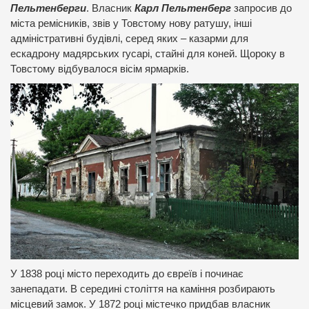
Пельтенберги
. Власник
Карл Пельтенберг
запросив до
міста ремісників, звів у Товстому нову ратушу, інші
адміністративні будівлі, серед яких – казарми для
ескадрону мадярських гусарі, стайні для коней. Щороку в
Товстому відбувалося вісім ярмарків.
У 1838 році місто переходить до євреїв і починає
занепадати. В середині століття на каміння розбирають
місцевий замок. У 1872 році містечко придбав власник