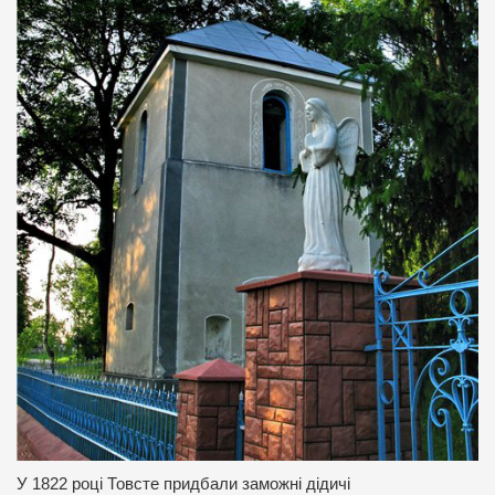
У 1822 році Товсте придбали заможні дідичі