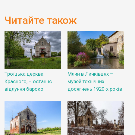
Читайте також
Троїцька церква
Млин в Личківцях –
Красного, – останнє
музей технічних
відлуння бароко
досягнень 1920-х років