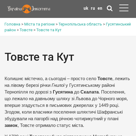
uk
ru
en
Головна
>
Міста та регіони
>
Тернопільська область
>
Гусятинський
район
>
Товсте
>
Товсте та Кут
Товсте та Кут
Колишнє містечко, а сьогодні – просто село
Товсте
, лежить
на лівому березі річки
Гнилої
у Гусятинському районі
Тернопілля по дорозі з
Гусятина
до
Скалата
. Поселення,
що лежало на давньому шляху зі Львова до Чорного моря,
вперше згадується в письмових джерелах у 1449 році.
Згодом, коли власники поселення шляхтичі Шафранські
збудували на пагорбі над річною чотирикутний у плані
замок
, Товсте отримало статус міста.