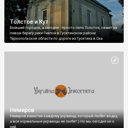
Толстое и Кут
Бывший городок, а сегодня - просто село Толстое, лежит на
левом берегу реки Гнилой в Гусятинском районе
Тернопольской области по дороге из Гусятина в Ска
Немиров
Немиров известен каждому украинцу, который любит водку,
а все нормальные украинцы ее любят:) Но мы сегодня не о
ней.