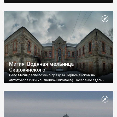
Мигия. Водяная мельница
Скаржинского
Село Мигия расположено сразу за Первомайском на
автотрассе Р-06 (Ульяновка-Николаев). Население здесь -
около 2 тысяч человек. Село очень известное среди
туристов (особенно среди любителей водного туризма),
ведь здесь, на реке Южный Буг, расположены популярные
пороги. Сюда едут сотни любителей рафтинга.