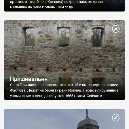
прошлом - особняка Хоецких) сохранилась водяная
мельница на реке Ирпень 1904 года.
Пришивальня
Село Пришивальня расположено в 15-и км северо-западнее
Фастова. Лежит на берегах реки Ирпень. Первое письменное
упоминание о селе датируется 1665 годом. Сейчас в
Пришивальне живет - 300 человек.