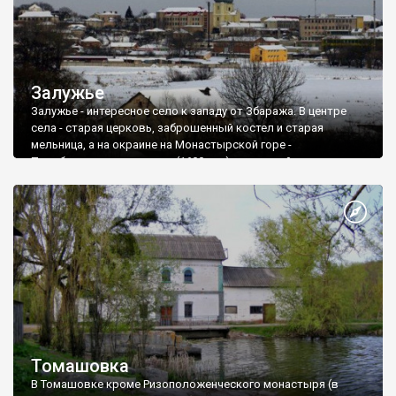
Залужье
Залужье - интересное село к западу от Збаража. В центре
села - старая церковь, заброшенный костел и старая
мельница, а на окраине на Монастырской горе -
Преображенская церковь (1600 год), о которой я уже писал.
А еще дальше - развалины Старозбаражского замка.
Томашовка
В Томашовке кроме Ризоположенческого монастыря (в