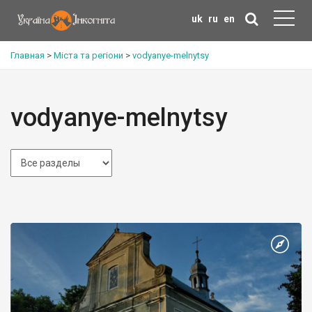
uk
ru
en
Главная
>
Міста та регіони
>
vodyanye-melnytsy
vodyanye-melnytsy