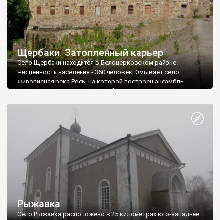
Щербаки. Затопленный карьер
Село Щербаки находится в Белоцерковском районе.
Численность населения - 360 человек. Омывает село
живописная река Рось, на которой построен ансамбль
водяных мельниц и других хозяйственных построек.
Основная часть этих сооружений расположена в соседнем
селе Городище-Пустоваровское, которое через реку
граничит с Щербаками, и именно река образует границу
Володарского и Белоцерковского районов.
Рыжавка
Село Рыжавка расположено в 25 километрах юго-западнее