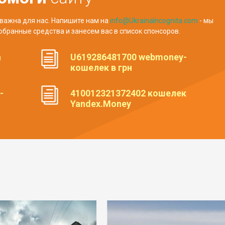
важна для нас. Напишите нам на
info@UkrainaIncognita.com
- мы
обранные средства и занесем вас в список спонсоров.
а
U619286481700 webmoney-
кошелек в грн
-
410012321372402 кошелек
Yandex.Money