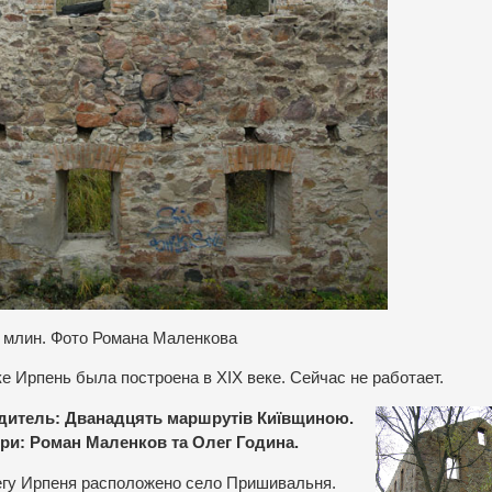
 млин. Фото Романа Маленкова
е Ирпень была построена в XIX веке. Сейчас не работает.
одитель: Дванадцять маршрутів Київщиною.
тори: Роман Маленков та Олег Година.
егу Ирпеня расположено село Пришивальня.