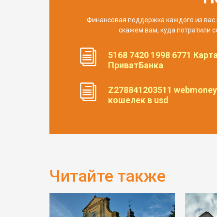
Финансовая поддержка каждого из вас 
скажем вам, куда потратили с
5168 7420 1998 6771 Карт
ПриватБанка
Z278841203511 webmoney
кошелек в usd
Читайте также