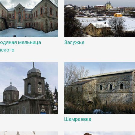
Водяная мельница
Залужье
нского
Шамраевка