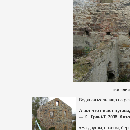
Водяний
Водяная мельница на рек
А вот что пишет путев
— К.: Грані-Т, 2008. Ав
«На другом, правом, бер