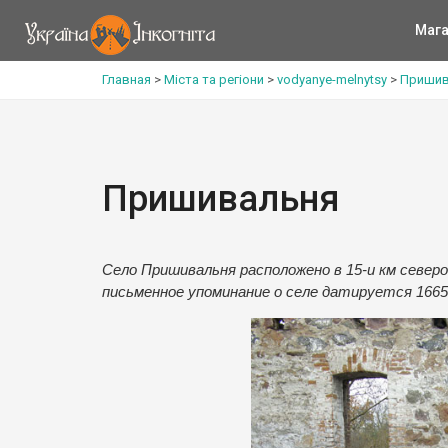
Мага
Главная
>
Міста та регіони
>
vodyanye-melnytsy
>
Пришив
Пришивальня
Село Пришивальня расположено в 15-и км северо
письменное упоминание о селе датируется 1665