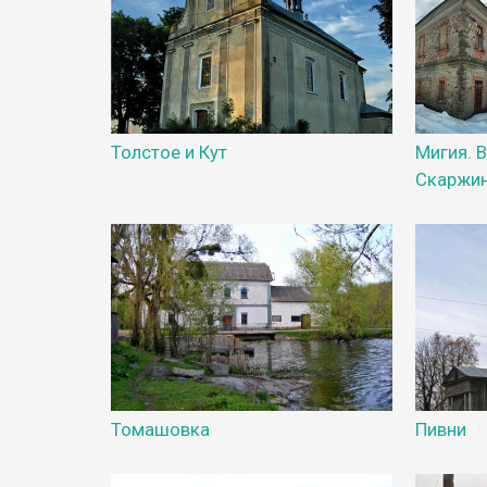
Толстое и Кут
Мигия. 
Скаржи
Томашовка
Пивни