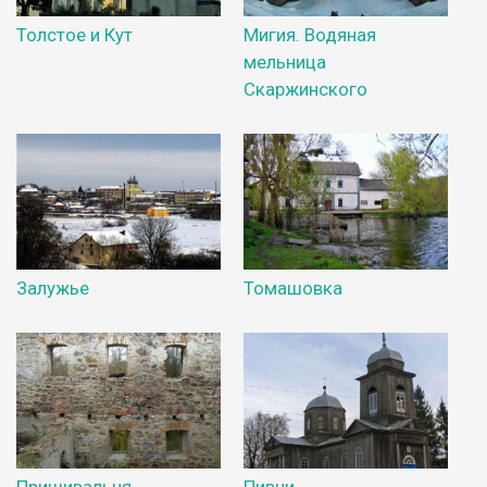
Толстое и Кут
Мигия. Водяная
мельница
Скаржинского
Залужье
Томашовка