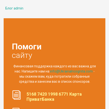
Блог admin
Помоги
сайту
Финансовая поддержка каждого из вас важна для
нас. Напишите нам на
info@UkrainaIncognita.com
-
мы скажем вам, куда потратили собранные
средства и занесем вас в список спонсоров.
5168 7420 1998 6771 Карта
ПриватБанка