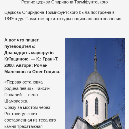
Розпис церкви Спиридона Триміфунтського
Церковь Спиридона Тримифунтского была построена в
1849 году. Памятник архитектуры национального значения.
А вот что пишет
путеводитель:
Дванадцять маршрутів
Київщиною. — К.: Грані-Т,
2008. Автори: Роман
Маленков та Олег Година.
«Первая остановка —
родина певицы Таисии
Повалий — село
Шамраевка.
Сразу за мостом через
Роставицу стоит
составленная из тесаного
камня трехэтажная