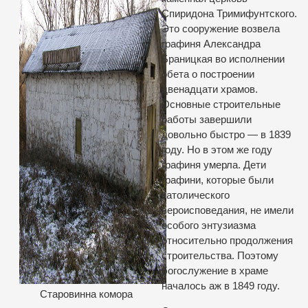
Спиридона Тримифунтского.
Это сооружение возвела
графиня Александра
Браницкая во исполнении
обета о построении
двенадцати храмов.
Основные строительные
работы завершили
довольно быстро — в 1839
году. Но в этом же году
графиня умерла. Дети
графини, которые были
католического
вероисповедания, не имели
особого энтузиазма
относительно продолжения
строительства. Поэтому
богослужение в храме
началось аж в 1849 году.
Старовинна комора