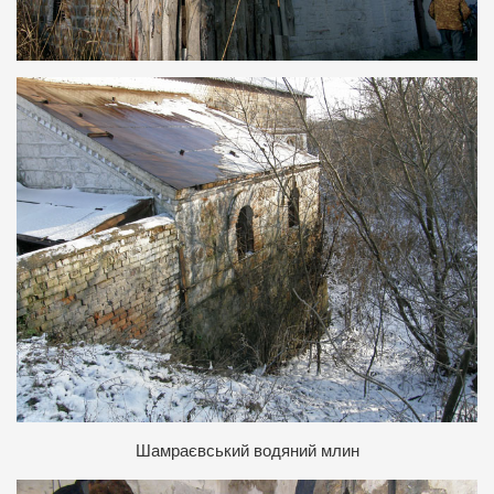
Шамраєвський водяний млин