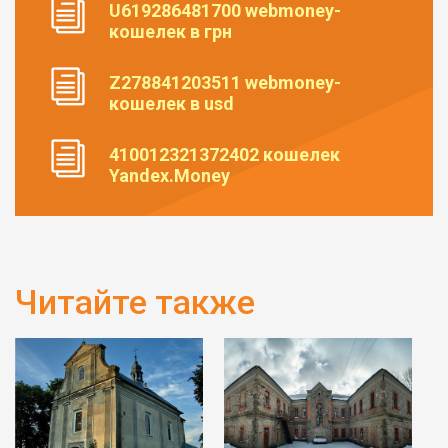
U619286481700 webmoney-
кошелек в грн
Z278841203511 webmoney-
кошелек в usd
410012321372402 кошелек
Yandex.Money
Читайте также