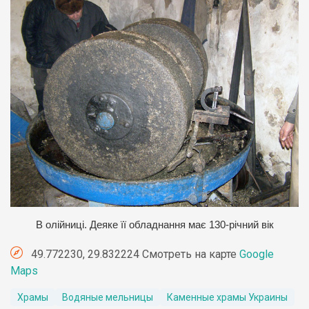
В олійниці. Деяке її обладнання має 130-річний вік
49.772230, 29.832224 Смотреть на карте
Google
Maps
Храмы
Водяные мельницы
Каменные храмы Украины