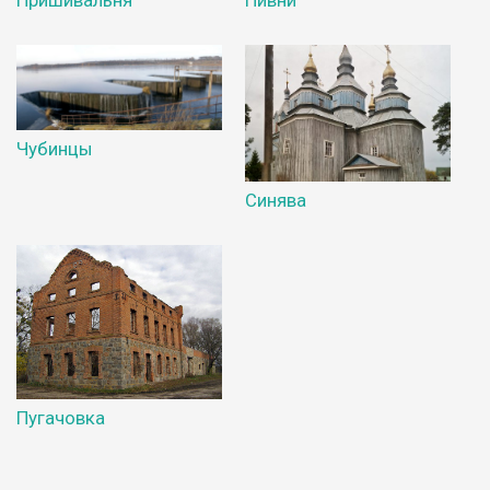
Пришивальня
Пивни
Чубинцы
Синява
Пугачовка