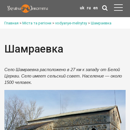
uk
ru
en
Главная
>
Міста та регіони
>
vodyanye-melnytsy
>
Шамраевка
Шамраевка
Село Шамраевка расположено в 27 км к западу от Белой
Церкви. Село имеет сельский совет. Население — около
1500 человек.