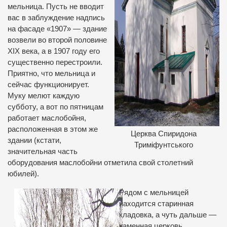
мельница. Пусть не вводит
вас в заблуждение надпись
на фасаде «1907» — здание
возвели во второй половине
XIX века, а в 1907 году его
существенно перестроили.
Приятно, что мельница и
сейчас функционирует.
Муку мелют каждую
субботу, а вот по пятницам
работает маслобойня,
расположенная в этом же
Церква Спиридона
здании (кстати,
Триміфунтського
значительная часть
оборудования маслобойни отметила свой столетний
юбилей).
Рядом с мельницей
находится старинная
кладовка, а чуть дальше —
каменная церковь