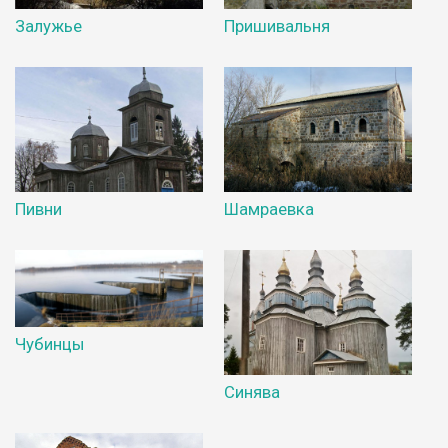
Залужье
Пришивальня
Пивни
Шамраевка
Чубинцы
Синява