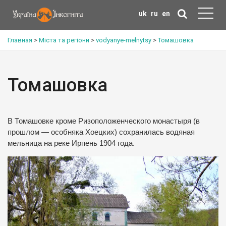
uk
ru
en
Главная
>
Міста та регіони
>
vodyanye-melnytsy
>
Томашовка
Томашовка
В Томашовке кроме Ризоположенческого монастыря (в
прошлом — особняка Хоецких) сохранилась водяная
мельница на реке Ирпень 1904 года.