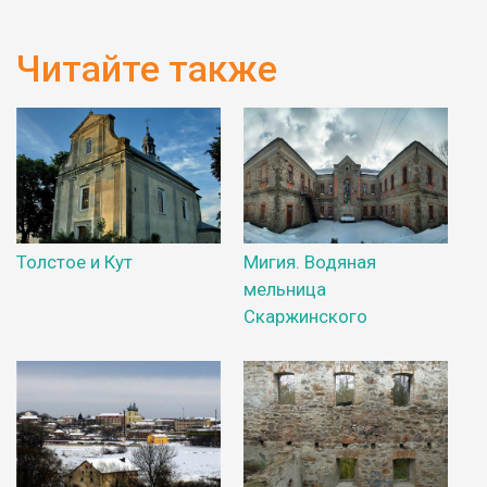
Читайте также
Толстое и Кут
Мигия. Водяная
мельница
Скаржинского