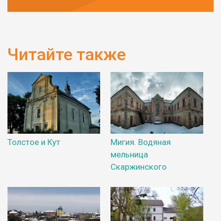
Читайте также
Толстое и Кут
Мигия. Водяная
мельница
Скаржинского