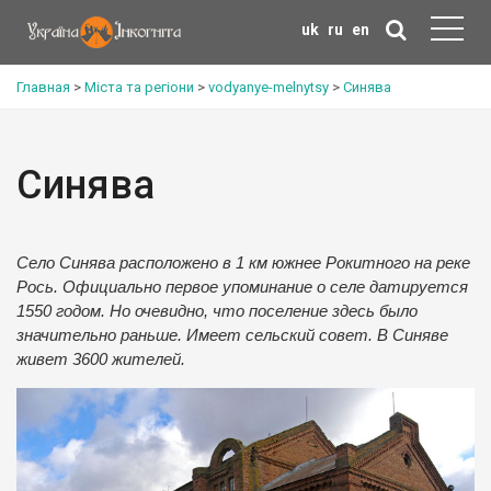
uk
ru
en
Главная
>
Міста та регіони
>
vodyanye-melnytsy
>
Синява
Синява
Село Синява расположено в 1 км южнее Рокитного на реке
Рось. Официально первое упоминание о селе датируется
1550 годом. Но очевидно, что поселение здесь было
значительно раньше. Имеет сельский совет. В Синяве
живет 3600 жителей.