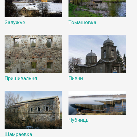
Залужье
Томашовка
Пришивальня
Пивни
Чубинцы
Шамраевка