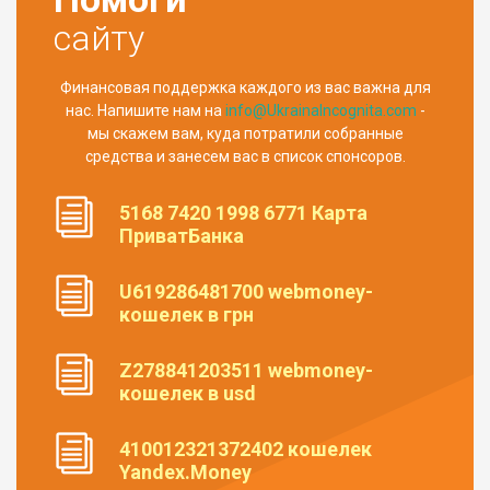
сайту
Финансовая поддержка каждого из вас важна для
нас. Напишите нам на
info@UkrainaIncognita.com
-
мы скажем вам, куда потратили собранные
средства и занесем вас в список спонсоров.
5168 7420 1998 6771 Карта
ПриватБанка
U619286481700 webmoney-
кошелек в грн
Z278841203511 webmoney-
кошелек в usd
410012321372402 кошелек
Yandex.Money