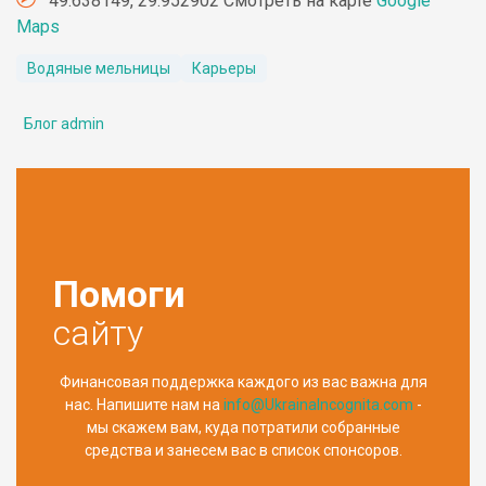
49.638149, 29.952902 Смотреть на карте
Google
Maps
Водяные мельницы
Карьеры
Блог admin
Помоги
сайту
Финансовая поддержка каждого из вас важна для
нас. Напишите нам на
info@UkrainaIncognita.com
-
мы скажем вам, куда потратили собранные
средства и занесем вас в список спонсоров.