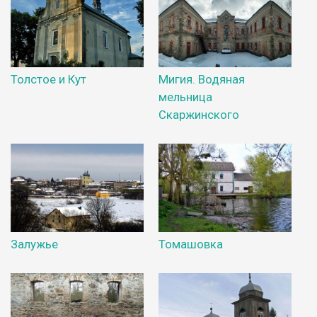
Толстое и Кут
Мигия. Водяная
мельница
Скаржинского
Залужье
Томашовка