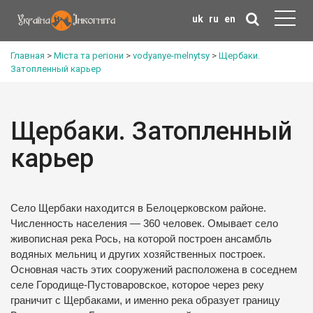
uk
ru
en
Главная
>
Міста та регіони
>
vodyanye-melnytsy
>
Щербаки.
Затопленный карьер
Щербаки. Затопленный
карьер
Село Щербаки находится в Белоцерковском районе.
Численность населения — 360 человек. Омывает село
живописная река Рось, на которой построен ансамбль
водяных мельниц и других хозяйственных построек.
Основная часть этих сооружений расположена в соседнем
селе Городище-Пустоваровское, которое через реку
граничит с Щербаками, и именно река образует границу