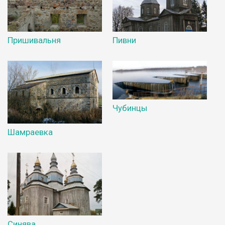
Пришивальня
Пивни
Чубинцы
Шамраевка
Синява