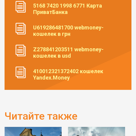
5168 7420 1998 6771 Карта
ПриватБанка
U619286481700 webmoney-
кошелек в грн
Z278841203511 webmoney-
кошелек в usd
410012321372402 кошелек
Yandex.Money
Читайте также