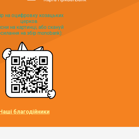
ір на оцифровку козацьких
церков
исни на картинці, або скануй
силання на збір monobank):
Наші благодійники