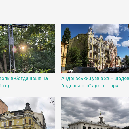
ояків-богданівців на
Андріївський узвіз 2в – шеде
 горі
“підпільного” архітектора