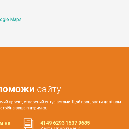
ogle Maps
поможи
сайту
авчий проект, створений ентузіастами. Щоб працювати далі, нам
отрібна ваша підтримка.
м на
4149 6293 1537 9685
Карта ПриватБанк