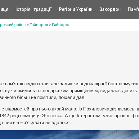
ниця
Історія і традиції
Регіони України
Закордон
Пам'
рський район
>
Гайворон
>
Гайворон.
не пам’ятаю куди їхали, але залишки водонапірної башти змусил
ю, ну чи якимось господарським приміщенням, видалась досить
винного більш не помітили, поїхали далі.
 але відомостей про нього вкрай мало. Із Похилевича дізнаємось, 
у 1842 році поміщиця Ячевська. А ще Інтернетом гуляє архівне фо
і чий він – з’ясувати не вдалося.