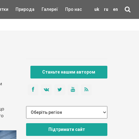
ятки
Природа
Галереї
Про нас
uk
ru
en
Станьте нашим автором
и
що
то
Підтримати сайт