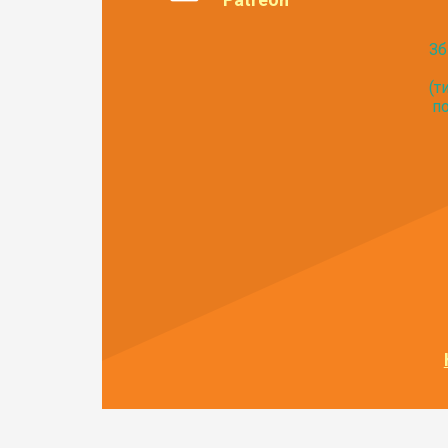
Зб
(т
по