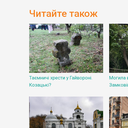
Читайте також
Таємничі хрести у Гайвороні.
Могила в
Козацькі?
Замковій