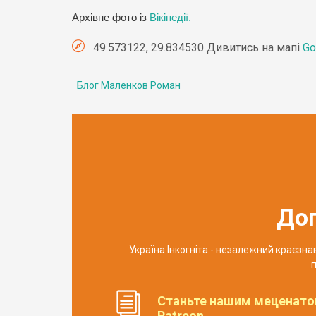
Архівне фото із
Вікіпедії.
49.573122, 29.834530 Дивитись на мапі
Go
Блог Маленков Роман
До
Україна Інкогніта - незалежний краєзн
п
Станьте нашим меценато
Patreon