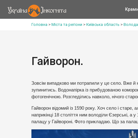
Крам
Головна
>
Міста та регіони
>
Київська область
>
Волода
Гайворон.
Зовсім випадково ми потрапили у це село. Вже й 
зупинитись. Водонапірка із прибудованою коморо
фотогенічною. Розгледілись навколо, нічого старо
Гайворон відомий із 1590 року. Хоч село і старе,
наприкінці 18 століття ним володіли Єзерські, а 
палацу у Гайвороні. Фото прикладаю. Що за палац 