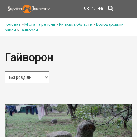
uk
ru
en
Головна
>
Міста та регіони
>
Київська область
>
Володарський
район
>
Гайворон
Гайворон