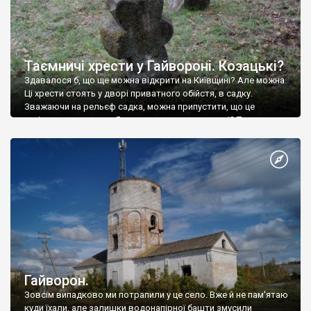
Таємничі хрести у Гайвороні. Козацькі?
Здавалося б, що ще можна відкрити на Київщині? Але можна.
Ці хрести стоять у дворі приватного обійстя, в садку.
Зважаючи на рельєф садка, можна припустити, що це
суцільне кладовище. Як воно опинилося у дворі? Та отак,
кажуть, радянська влада землю дала. Старша жінка,
власниця обійстя, сказала, що то поховані ті, хто загинув у
бою із […]
Гайворон.
Зовсім випадково ми потрапили у це село. Вже й не пам'ятаю
куди їхали, але залишки водонапірної башти змусили