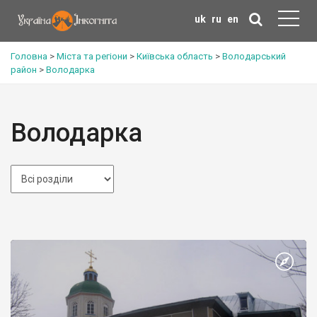
uk
ru
en
Головна
>
Міста та регіони
>
Київська область
>
Володарський
район
>
Володарка
Володарка