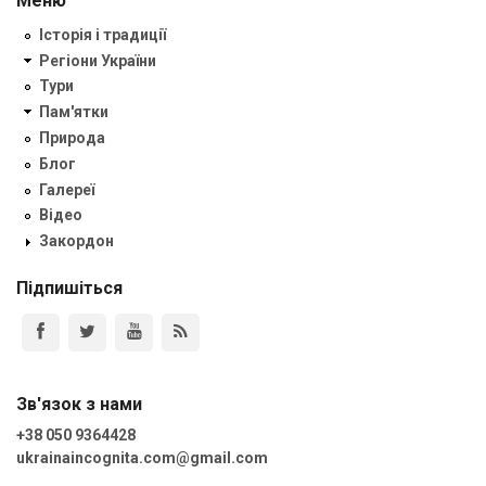
Меню
Історія і традиції
Регіони України
Тури
Пам'ятки
Природа
Блог
Галереї
Відео
Закордон
Підпишіться
Зв'язок з нами
+38 050 9364428
ukrainaincognita.com@gmail.com