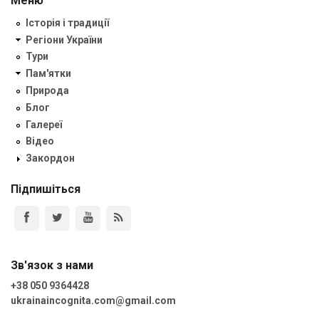
Меню
Історія і традиції
Регіони України
Тури
Пам'ятки
Природа
Блог
Галереї
Відео
Закордон
Підпишіться
Зв'язок з нами
+38 050 9364428
ukrainaincognita.com@gmail.com