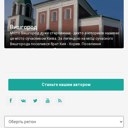
Вишгород
Місто Вишгород дуже старовинне - дехто з істориків називає
це місто сучасником Київа. За легендою на місці сучасного
Вишгорода поселився брат Кия - Хорив. Поселення
називалося Хоривицею. Перша письмова згадка про
Вишгород датується 946 роком. Довгий час це було
улюблене місце відпочинку київських князів. Зараз Вишгород
- місто енергетиків. Тут розташовано Київську ГЕС. Кількість
населення міста - 23 тисячі чоловік.
Станьте нашим автором