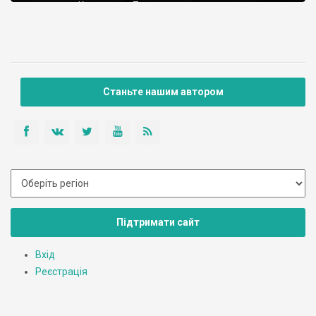
називалося Хоривицею. Перша письмова згадка про
Вишгород датується 946 роком. Довгий час це було
улюблене місце відпочинку київських князів. Зараз Вишгород
- місто енергетиків. Тут розташовано Київську ГЕС. Кількість
населення міста - 23 тисячі чоловік.
Станьте нашим автором
Підтримати сайт
Вхід
Реєстрація