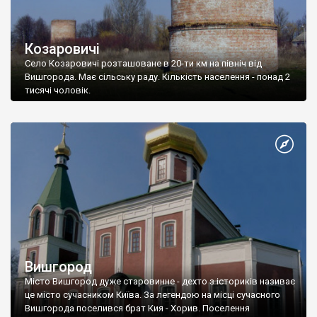
Козаровичі
Село Козаровичі розташоване в 20-ти км на північ від
Вишгорода. Має сільську раду. Кількість населення - понад 2
тисячі чоловік.
Вишгород
Місто Вишгород дуже старовинне - дехто з істориків називає
це місто сучасником Київа. За легендою на місці сучасного
Вишгорода поселився брат Кия - Хорив. Поселення