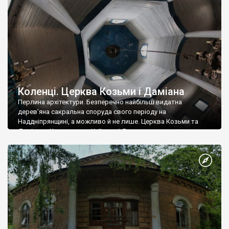
Коленці. Церква Козьми і Даміана
Перлина архітектури. Безперечно найбільш видатна
дерев’яна сакральна споруда свого періоду на
Наддніпрянщині, а можливо й не лише. Церква Козьми та
Даміана у Коленцях, на Киїівщині. Вона вражає своєю
архаїкою та складністю конструкції ззовні, але всередині
вона просто неймовірна. Нічого подібного в період
тотального синодально-єпархіального стилю не робили.
Восьмерики, четверики, колони, казковий об’єм – таке міг […]