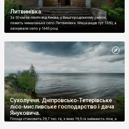
Литвинівка.
За 50 км на північ від Києва, у Вишгородському районі,
лежить чималеньке село Литвинівка. Мешканців тут 1350, а
заснували село у 1645 році.
Сухолуччя. Дніпровсько-Тетерівське
лісо-мисливське господарство і дача
Януковича.
Площа становить 29,7 тис. га, з яких 19,5 га займають ліси, а
10,2 тис. га — водні угіддя.