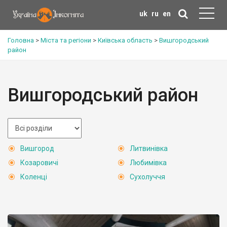
uk
ru
en
Головна
>
Міста та регіони
>
Київська область
>
Вишгородський
район
Вишгородський район
Вишгород
Литвинівка
Козаровичі
Любимівка
Коленці
Сухолуччя