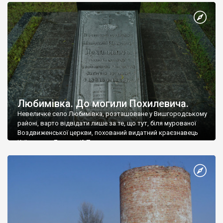
Любимівка. До могили Похилевича.
Невеличке село Любимівка, розташоване у Вишгородському
районі, варто відвідати лише за те, що тут, біля мурованої
Воздвиженської церкви, похований видатний краєзнавець
Київщини – Лаврентій Похилеви