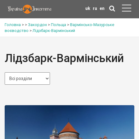
uk
ru
en
Головна
>
>
Закордон
>
Польща
>
Вармінсько-Мазурське
воєводство
>
Лідзбарк-Вармінський
Лідзбарк-Вармінський