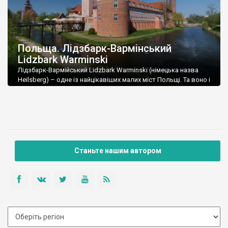
Польща. Лідзбарк-Вармінський
Lidzbark Warminski
Лідзбарк-Вармійський Lidzbark Warminski (німецька назва
Heilsberg) – одне із найцікавіших малих міст Польщі. Та воно і
зрозуміло – як може бути нецікавою колишня столиця
теократичної держави? Хоча, можливо, про державу під
назвою Вармія, ви і не чули, але вона існувала дуже довго.
Якийсь час була незалежною, але майже всю історію від
когось залежала, зберігаючи автономію. […]
Станьте нашим автором