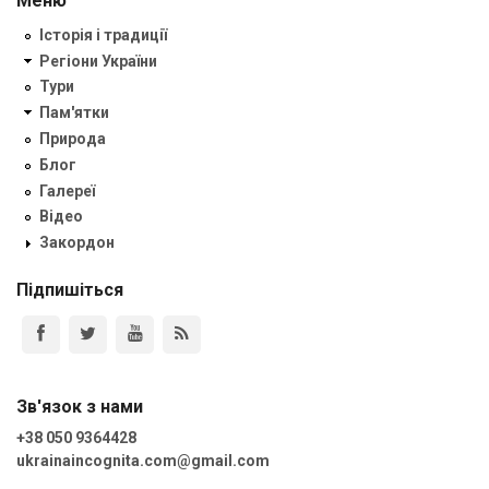
Меню
Історія і традиції
Регіони України
Тури
Пам'ятки
Природа
Блог
Галереї
Відео
Закордон
Підпишіться
Зв'язок з нами
+38 050 9364428
ukrainaincognita.com@gmail.com