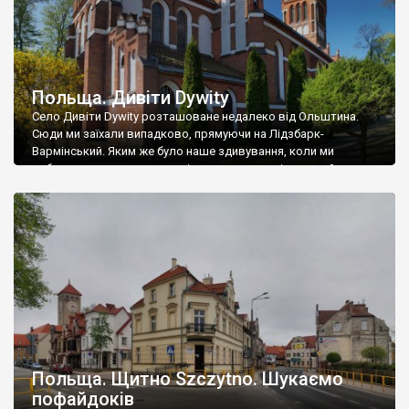
Польща. Дивіти Dywity
Село Дивіти Dywity розташоване недалеко від Ольштина.
Сюди ми заїхали випадково, прямуючи на Лідзбарк-
Вармінський. Яким же було наше здивування, коли ми
побачили у маленькому невідомому нам селі, великий
готичний храм, точно німецької роботи. Походили,
помилувались, пофоткали… Вже у Києві я дізнався, що храм
не готичний, а неоготичний – яка гарна репліка. Його звели у
1894–1897 рр. […]
Польща. Щитно Szczytno. Шукаємо
пофайдоків