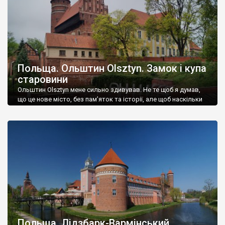
Польща. Ольштин Olsztyn. Замок і купа
старовини
Ольштин Olsztyn мене сильно здивував. Не те щоб я думав,
що це нове місто, без пам’яток та історії, але щоб наскільки
все було цікаво і насичено… І ще він здивував мене своєю
маловідомістю в туристичному світі. От чесно, є міста із
значно меншою кількістю пам’яток, значно менш цікавими
туристичними об’єктами, але значно відоміші ніж Ольштин.
[…]
Польща. Лідзбарк-Вармінський