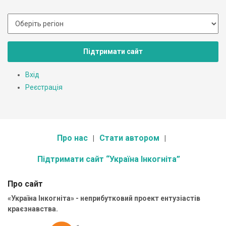
Підтримати сайт
Вхід
Реєстрація
Про нас
Стати автором
Підтримати сайт “Україна Інкогніта”
Про сайт
«Україна Інкогніта» - неприбутковий проект ентузіастів
краєзнавства.