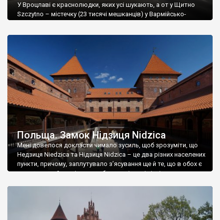
У Вроцлаві є краснолюдки, яких усі шукають, а от у Щитно
Szczytno – містечку (23 тисячі мешканців) у Вармійсько-
Мазурському воєводстві, шукають пофайдоків. Пофайдок –
це такий собі вічний холостяк, гуморист, безвідповідальний,
із незрілими поглядами на життя. У 2019 році фігурок
пофайдоків у Щитно було тринадцять. Чи додалось їх у
період карантину – хтозна. Хоча місто […]
Польща. Замок Нідзиця Nidzica
Мені довелося докласти чимало зусиль, щоб зрозуміти, що
Недзиця Niedzica та Нідзиця Nidzica – це два різних населених
пункти, причому, заплутувало з’ясування ще й те, що в обох є
замки, та ще й гарні замки, збережені, хоч і ніскілечки не
схожі. Нідзиця на півночі Польщі – це місто засноване і
розбудоване німцями, а Недзиця – […]