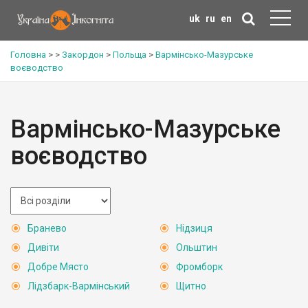
uk
ru
en
Головна
>
>
Закордон
>
Польща
>
Вармінсько-Мазурське
воєводство
Вармінсько-Мазурське
воєводство
Бранево
Нідзиця
Дивіти
Ольштин
Добре Място
Фромборк
Лідзбарк-Вармінський
Щитно