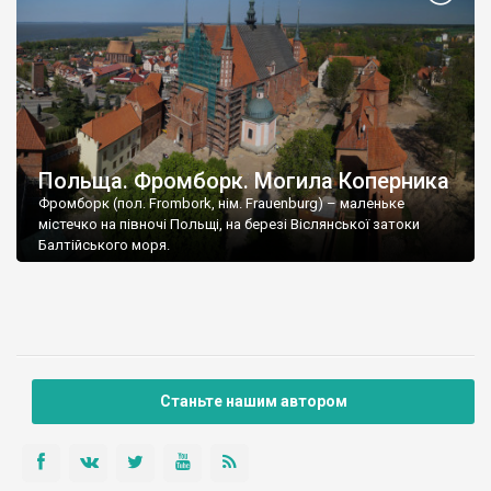
Польща. Фромборк. Могила Коперника
Фромборк (пол. Frombork, нім. Frauenburg) – маленьке
містечко на півночі Польщі, на березі Віслянської затоки
Балтійського моря.
Станьте нашим автором