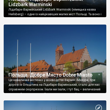
Lidzbark Warminski
Лідзбарк-Вармійський Lidzbark Warminski (німецька назва
Heilsberg) – одне із найцікавіших малих міст Польщі. Та воно і
зрозуміло – як може бути нецікавою колишня столиця
теократичної держави? Хоча, можливо, про державу під
назвою Вармія, ви і не чули, але вона існувала дуже довго.
Якийсь час була незалежною, але майже всю історію від
когось залежала, зберігаючи автономію. […]
Польща. Добре Място Dobre Miasto
Це невеличке містечко у воєводстві Вармія і Мазури, при
дорозі із Ольштина на Лідзбарк-Вармінський, стало для нас
справжнім сюрпризом. Їхали ми їхали, і тут бац – величезний
готичний храм, оточений високими мурами. А навколо ще
якісь готичні будівлі й усе на березі гарної річки. Супер. До
1945 року Добре Място Dobre Miasto називалося Гуттштадт
Guttstadt […]