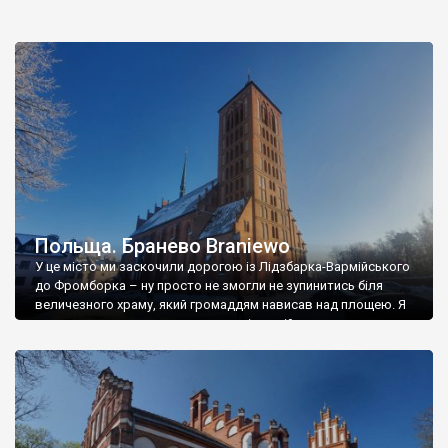
Польща. Бранево Braniewo
У це місто ми заскочили дорогою із Лідзбарка-Вармійського
до Фромборка – ну просто не змогли не зупинитись біля
величезного храму, який громаддям нависав над площею. Я
поглянув на карту – та це ж поряд із російським кордоном.
От хто із вас бував біля російського кордону не в Україні? А
от Бранево Braniewo розташоване від кордону […]